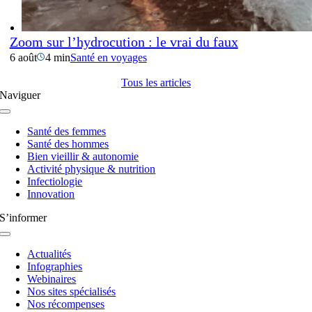
Zoom sur l’hydrocution : le vrai du faux
6 août
4 min
Santé en voyages
Tous les articles
Naviguer
Navigation
à
Santé des femmes
bascule
Santé des hommes
Bien vieillir & autonomie
Activité physique & nutrition
Infectiologie
Innovation
S’informer
Navigation
à
Actualités
bascule
Infographies
Webinaires
Nos sites spécialisés
Nos récompenses