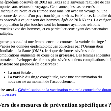
ne épidémie observée en 2003 au Texas et la survenue régulière de cas
mportés aux retours de voyages. Cette année, les cas recensés en
mérique du Nord et en Europe sont sans lien avec un voyage ou une
ersonne de retour d’un pays touché par le virus. En France, la totalité d
as observés à ce jour sont des hommes, âgés de 20 à 63 ans. La catégor
e population la plus touchée sont les hommes ayant des relations
exuelles avec des hommes, et en particulier ceux ayant des partenaires
ultiples.
ue se passe-t-il si une femme enceinte contracte la variole du singe ?
’après les données épidémiologiques collectées par l’Organisation
ondiale de la Santé (OMS), le risque de formes sévères et de
omplications augmente au cours de la
grossesse.
Les femmes enceintes
ourraient développer des formes plus sévères et deux complications de 
rossesse
ont jusque-là été observées :
La mort fœtale ;
La
variole du singe
congénitale, avec une contamination du
nouveau-né au moment de l’accouchement.
ire aussi
–
Généralisation de la vaccination contre la coqueluche duran
a grossesse
Vers des mesures de prévention spécifiques 