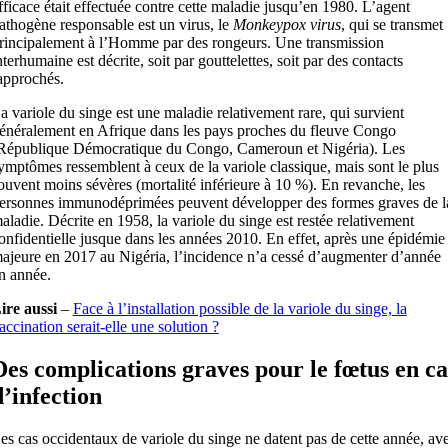
fficace était effectuée contre cette maladie jusqu’en 1980. L’agent
athogène responsable est un virus, le
Monkeypox virus
, qui se transmet
rincipalement à l’Homme par des rongeurs. Une transmission
nterhumaine est décrite, soit par gouttelettes, soit par des contacts
approchés.
a variole du singe est une maladie relativement rare, qui survient
énéralement en Afrique dans les pays proches du fleuve Congo
République Démocratique du Congo, Cameroun et Nigéria). Les
ymptômes ressemblent à ceux de la variole classique, mais sont le plus
ouvent moins sévères (mortalité inférieure à 10 %). En revanche, les
ersonnes immunodéprimées peuvent développer des formes graves de l
aladie. Décrite en 1958, la variole du singe est restée relativement
onfidentielle jusque dans les années 2010. En effet, après une épidémie
ajeure en 2017 au Nigéria, l’incidence n’a cessé d’augmenter d’année
n année.
ire aussi
–
Face à l’installation possible de la variole du singe, la
accination serait-elle une solution ?
Des complications graves pour le fœtus en ca
d’infection
es cas occidentaux de variole du singe ne datent pas de cette année, av