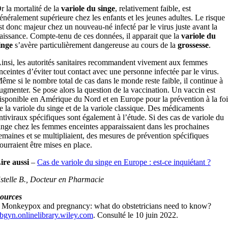
r la mortalité de la
variole du singe
, relativement faible, est
énéralement supérieure chez les enfants et les jeunes adultes. Le risque
st donc majeur chez un nouveau-né infecté par le virus juste avant la
aissance. Compte-tenu de ces données, il apparait que la
variole du
inge
s’avère particulièrement dangereuse au cours de la
grossesse
.
insi, les autorités sanitaires recommandent vivement aux femmes
nceintes d’éviter tout contact avec une personne infectée par le virus.
ême si le nombre total de cas dans le monde reste faible, il continue à
ugmenter. Se pose alors la question de la vaccination. Un vaccin est
isponible en Amérique du Nord et en Europe pour la prévention à la foi
e la variole du singe et de la variole classique. Des médicaments
ntiviraux spécifiques sont également à l’étude. Si des cas de variole du
inge chez les femmes enceintes apparaissaient dans les prochaines
emaines et se multipliaient, des mesures de prévention spécifiques
ourraient être mises en place.
ire aussi
–
Cas de variole du singe en Europe : est-ce inquiétant ?
stelle B., Docteur en Pharmacie
ources
 Monkeypox and pregnancy: what do obstetricians need to know?
bgyn.onlinelibrary.wiley.com
. Consulté le 10 juin 2022.