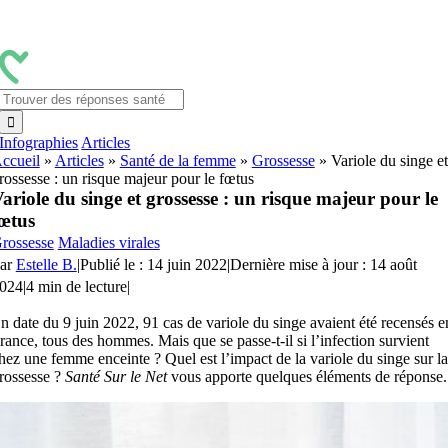
Passer
au
contenu
Rechercher:
Infographies
Articles
ccueil
»
Articles
»
Santé de la femme
»
Grossesse
»
Variole du singe et
rossesse : un risque majeur pour le fœtus
ariole du singe et grossesse : un risque majeur pour le
œtus
rossesse
Maladies virales
ar
Estelle B.
|
Publié le : 14 juin 2022
|
Dernière mise à jour : 14 août
024
|
4 min de lecture
|
n date du 9 juin 2022, 91 cas de variole du singe avaient été recensés e
rance, tous des hommes. Mais que se passe-t-il si l’infection survient
hez une femme enceinte ? Quel est l’impact de la variole du singe sur la
rossesse ?
Santé Sur le Net
vous apporte quelques éléments de réponse.