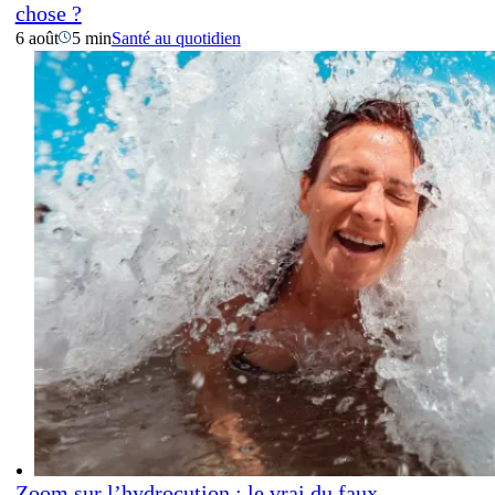
chose ?
6 août
5 min
Santé au quotidien
Zoom sur l’hydrocution : le vrai du faux