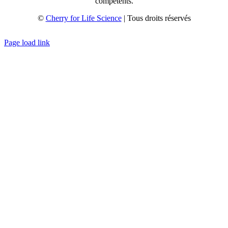
compétents.
©
Cherry for Life Science
| Tous droits réservés
Créé avec
par
zakaru.studio
Page load link