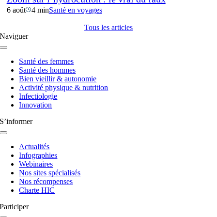
6 août
4 min
Santé en voyages
Tous les articles
Naviguer
Navigation
à
Santé des femmes
bascule
Santé des hommes
Bien vieillir & autonomie
Activité physique & nutrition
Infectiologie
Innovation
S’informer
Navigation
à
Actualités
bascule
Infographies
Webinaires
Nos sites spécialisés
Nos récompenses
Charte HIC
Participer