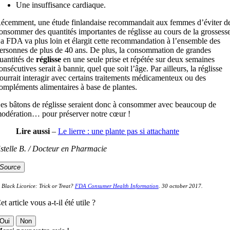
Une insuffisance cardiaque.
écemment, une étude finlandaise recommandait aux femmes d’éviter d
onsommer des quantités importantes de réglisse au cours de la grossesse
a FDA va plus loin et élargit cette recommandation à l’ensemble des
ersonnes de plus de 40 ans. De plus, la consommation de grandes
uantités de
réglisse
en une seule prise et répétée sur deux semaines
onsécutives serait à bannir, quel que soit l’âge. Par ailleurs, la réglisse
ourrait interagir avec certains traitements médicamenteux ou des
ompléments alimentaires à base de plantes.
es bâtons de réglisse seraient donc à consommer avec beaucoup de
odération… pour préserver notre cœur !
Lire aussi
–
Le lierre : une plante pas si attachante
stelle B. / Docteur en Pharmacie
Source
–
Black Licorice: Trick or Treat?
FDA Consumer Health Information
. 30 october 2017.
et article vous a-t-il été utile ?
Oui
Non