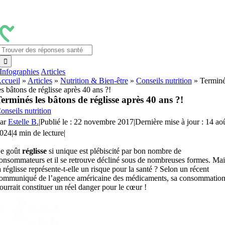
Passer
au
contenu
Rechercher:
Infographies
Articles
ccueil
»
Articles
»
Nutrition & Bien-être
»
Conseils nutrition
»
Termin
es bâtons de réglisse après 40 ans ?!
erminés les bâtons de réglisse après 40 ans ?!
onseils nutrition
ar
Estelle B.
|
Publié le : 22 novembre 2017
|
Dernière mise à jour : 14 ao
024
|
4 min de lecture
|
e goût
réglisse
si unique est plébiscité par bon nombre de
onsommateurs et il se retrouve décliné sous de nombreuses formes. Mai
a réglisse représente-t-elle un risque pour la santé ? Selon un récent
ommuniqué de l’agence américaine des médicaments, sa consommatio
ourrait constituer un réel danger pour le cœur !