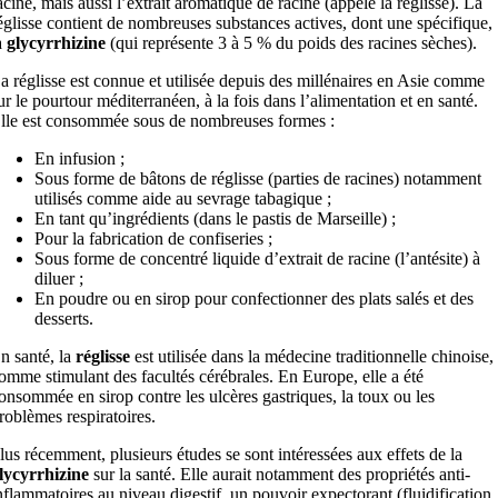
acine, mais aussi l’extrait aromatique de racine (appelé la réglisse). La
églisse contient de nombreuses substances actives, dont une spécifique,
a
glycyrrhizine
(qui représente 3 à 5 % du poids des racines sèches).
a réglisse est connue et utilisée depuis des millénaires en Asie comme
ur le pourtour méditerranéen, à la fois dans l’alimentation et en santé.
lle est consommée sous de nombreuses formes :
En infusion ;
Sous forme de bâtons de réglisse (parties de racines) notamment
utilisés comme aide au sevrage tabagique ;
En tant qu’ingrédients (dans le pastis de Marseille) ;
Pour la fabrication de confiseries ;
Sous forme de concentré liquide d’extrait de racine (l’antésite) à
diluer ;
En poudre ou en sirop pour confectionner des plats salés et des
desserts.
n santé, la
réglisse
est utilisée dans la médecine traditionnelle chinoise,
omme stimulant des facultés cérébrales. En Europe, elle a été
onsommée en sirop contre les ulcères gastriques, la toux ou les
roblèmes respiratoires.
lus récemment, plusieurs études se sont intéressées aux effets de la
lycyrrhizine
sur la santé. Elle aurait notamment des propriétés anti-
nflammatoires au niveau digestif, un pouvoir expectorant (fluidification