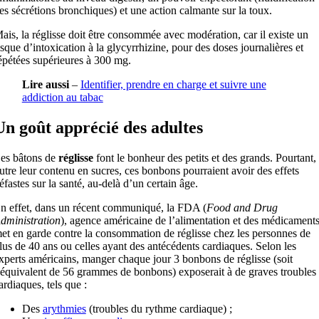
es sécrétions bronchiques) et une action calmante sur la toux.
ais, la réglisse doit être consommée avec modération, car il existe un
isque d’intoxication à la glycyrrhizine, pour des doses journalières et
épétées supérieures à 300 mg.
Lire aussi
–
Identifier, prendre en charge et suivre une
addiction au tabac
Un goût apprécié des adultes
es bâtons de
réglisse
font le bonheur des petits et des grands. Pourtant,
utre leur contenu en sucres, ces bonbons pourraient avoir des effets
éfastes sur la santé, au-delà d’un certain âge.
n effet, dans un récent communiqué, la FDA (
Food and Drug
dministration
), agence américaine de l’alimentation et des médicaments
et en garde contre la consommation de réglisse chez les personnes de
lus de 40 ans ou celles ayant des antécédents cardiaques. Selon les
xperts américains, manger chaque jour 3 bonbons de réglisse (soit
’équivalent de 56 grammes de bonbons) exposerait à de graves troubles
ardiaques, tels que :
Des
arythmies
(troubles du rythme cardiaque) ;