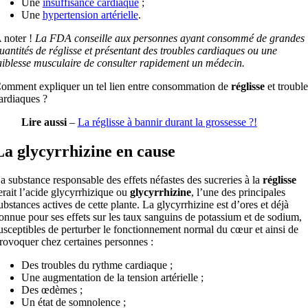
Une
insuffisance cardiaque
;
Une
hypertension artérielle
.
 noter !
La FDA conseille aux personnes ayant consommé de grandes
uantités de réglisse et présentant des troubles cardiaques ou une
aiblesse musculaire de consulter rapidement un médecin.
omment expliquer un tel lien entre consommation de
réglisse
et trouble
ardiaques ?
Lire aussi
–
La réglisse à bannir durant la grossesse ?!
La glycyrrhizine en cause
a substance responsable des effets néfastes des sucreries à la
réglisse
erait l’acide glycyrrhizique ou
glycyrrhizine
, l’une des principales
ubstances actives de cette plante. La glycyrrhizine est d’ores et déjà
onnue pour ses effets sur les taux sanguins de potassium et de sodium,
usceptibles de perturber le fonctionnement normal du cœur et ainsi de
rovoquer chez certaines personnes :
Des troubles du rythme cardiaque ;
Une augmentation de la tension artérielle ;
Des œdèmes ;
Un état de somnolence ;