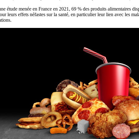
ne étude menée en France en 2021, 69 % des produits alimentaires disp
our leurs effets néfastes sur la santé, en particulier leur lien avec les 
tions.