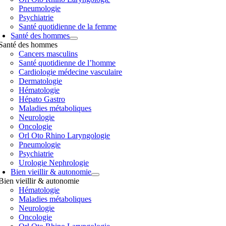
Pneumologie
Psychiatrie
Santé quotidienne de la femme
Santé des hommes
Santé des hommes
Cancers masculins
Santé quotidienne de l’homme
Cardiologie médecine vasculaire
Dermatologie
Hématologie
Hépato Gastro
Maladies métaboliques
Neurologie
Oncologie
Orl Oto Rhino Laryngologie
Pneumologie
Psychiatrie
Urologie Nephrologie
Bien vieillir & autonomie
Bien vieillir & autonomie
Hématologie
Maladies métaboliques
Neurologie
Oncologie