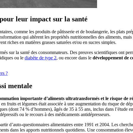
pour leur impact sur la santé
aires, comme les produits de pâtisserie et de boulangerie, les plats prépa
sformation qui altèrent les propriétés nutritionnelles des aliments, mais
ent riches en matières grasses saturées et/ou en sucres simples.
ormés sur la santé des consommateurs. Des preuves scientifiques ont per
pidiques ou le
diabète de type 2
, ou encore dans le
développement de ce
ers ?
ssi mentale
sommation importante d’aliments ultratransformés et le risque de 
en fruits et légumes était associée à une augmentation du risque de dépr
niques (dont 74 % d’hommes), âgés de 35 à 55 ans, inclus dans l’étude en
s dépressifs ou le recours à des médicaments antidépresseurs.
artir d’auto-questionnaires alimentaires entre 1991 et 2004. Les cherch
iments dans les apports nutritionnels quotidiens. Une consommation élevé