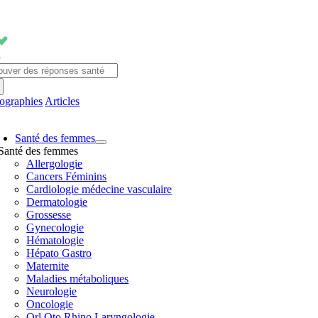
Passer
au
contenu
chercher:
fographies
Articles
avigation
Santé des femmes
ascule
Santé des femmes
Allergologie
Cancers Féminins
Cardiologie médecine vasculaire
Dermatologie
Grossesse
Gynecologie
Hématologie
Hépato Gastro
Maternite
Maladies métaboliques
Neurologie
Oncologie
Orl Oto Rhino Laryngologie