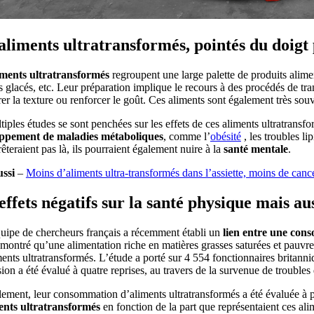
aliments ultratransformés, pointés du doigt 
iments ultratransformés
regroupent une large palette de produits aliment
s glacés, etc. Leur préparation implique le recours à des procédés de tran
er la texture ou renforcer le goût. Ces aliments sont également très souv
iples études se sont penchées sur les effets de ces aliments ultratransf
ppement de maladies métaboliques
, comme l’
obésité
, les troubles li
rêteraient pas là, ils pourraient également nuire à la
santé mentale
.
ussi
–
Moins d’aliments ultra-transformés dans l’assiette, moins de canc
effets négatifs sur la santé physique mais au
uipe de chercheurs français a récemment établi un
lien entre une con
montré qu’une alimentation riche en matières grasses saturées et pauvre 
ments ultratransformés. L’étude a porté sur 4 554 fonctionnaires britan
ion a été évalué à quatre reprises, au travers de la survenue de trouble
lement, leur consommation d’aliments ultratransformés a été évaluée à p
ents ultratransformés
en fonction de la part que représentaient ces al