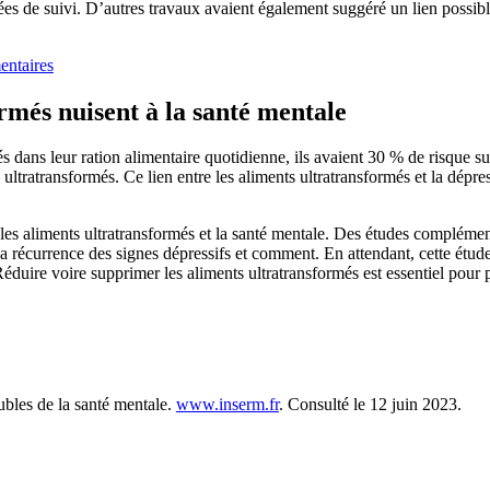
ées de suivi. D’autres travaux avaient également suggéré un lien possibl
entaires
més nuisent à la santé mentale
s dans leur ration alimentaire quotidienne, ils avaient 30 % de risque s
ltratransformés. Ce lien entre les aliments ultratransformés et la dépre
les aliments ultratransformés et la santé mentale. Des études complément
la récurrence des signes dépressifs et comment. En attendant, cette étu
éduire voire supprimer les aliments ultratransformés est essentiel pour 
ubles de la santé mentale.
www.inserm.fr
. Consulté le 12 juin 2023.