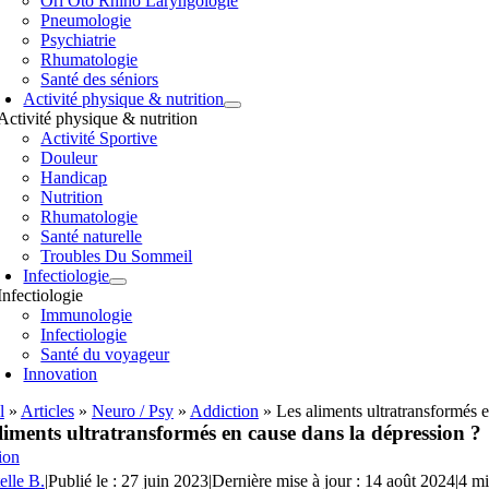
Orl Oto Rhino Laryngologie
Pneumologie
Psychiatrie
Rhumatologie
Santé des séniors
Activité physique & nutrition
Activité physique & nutrition
Activité Sportive
Douleur
Handicap
Nutrition
Rhumatologie
Santé naturelle
Troubles Du Sommeil
Infectiologie
Infectiologie
Immunologie
Infectiologie
Santé du voyageur
Innovation
l
»
Articles
»
Neuro / Psy
»
Addiction
»
Les aliments ultratransformés 
liments ultratransformés en cause dans la dépression ?
ion
elle B.
|
Publié le : 27 juin 2023
|
Dernière mise à jour : 14 août 2024
|
4 mi