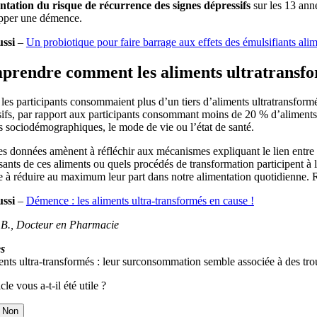
tation du risque de récurrence des signes dépressifs
sur les 13 ann
pper une démence.
ussi
–
Un probiotique pour faire barrage aux effets des émulsifiants alim
rendre comment les aliments ultratransfor
es participants consommaient plus d’un tiers d’aliments ultratransformé
ifs, par rapport aux participants consommant moins de 20 % d’aliments u
s sociodémographiques, le mode de vie ou l’état de santé.
es données amènent à réfléchir aux mécanismes expliquant le lien entre 
nts de ces aliments ou quels procédés de transformation participent à 
te à réduire au maximum leur part dans notre alimentation quotidienne. R
ussi
–
Démence : les aliments ultra-transformés en cause !
e B., Docteur en Pharmacie
s
nts ultra-transformés : leur surconsommation semble associée à des tro
cle vous a-t-il été utile ?
Non