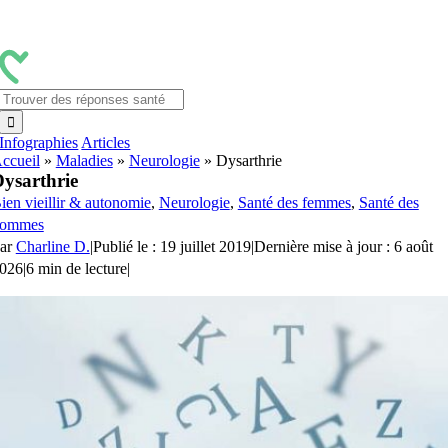
Passer
au
contenu
Rechercher:
Infographies
Articles
ccueil
»
Maladies
»
Neurologie
»
Dysarthrie
ysarthrie
ien vieillir & autonomie
,
Neurologie
,
Santé des femmes
,
Santé des
ommes
ar
Charline D.
|
Publié le : 19 juillet 2019
|
Dernière mise à jour : 6 août
026
|
6 min de lecture
|