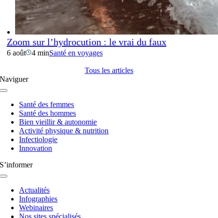
Zoom sur l’hydrocution : le vrai du faux
6 août
4 min
Santé en voyages
Tous les articles
Naviguer
Navigation
à
Santé des femmes
bascule
Santé des hommes
Bien vieillir & autonomie
Activité physique & nutrition
Infectiologie
Innovation
S’informer
Navigation
à
Actualités
bascule
Infographies
Webinaires
Nos sites spécialisés