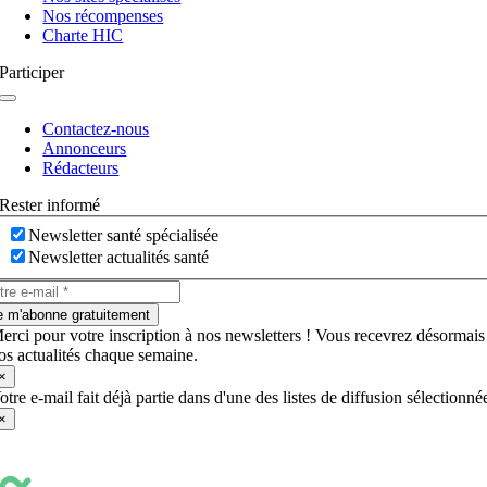
Nos récompenses
Charte HIC
Participer
Navigation
à
Contactez-nous
bascule
Annonceurs
Rédacteurs
Rester informé
Newsletter santé spécialisée
Newsletter actualités santé
e m'abonne gratuitement
erci pour votre inscription à nos newsletters ! Vous recevrez désormais
os actualités chaque semaine.
×
otre e-mail fait déjà partie dans d'une des listes de diffusion sélectionné
×