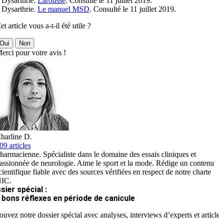
 Dysarthrie.
Larousse
. Consulté le 11 juillet 2019.
 Dysarthrie.
Le manuel MSD
. Consulté le 11 juillet 2019.
et article vous a-t-il été utile ?
Oui
Non
erci pour votre avis !
harline D.
09 articles
harmacienne. Spécialiste dans le domaine des essais cliniques et
assionnée de neurologie. Aime le sport et la mode. Rédige un contenu
cientifique fiable avec des sources vérifiées en respect de notre charte
IC.
sier spécial :
 bons réflexes en période de canicule
ouvez notre dossier spécial avec analyses, interviews d’experts et articl