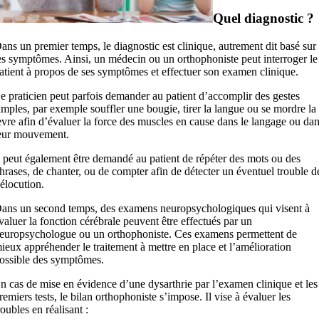
Quel diagnostic ?
ans un premier temps, le diagnostic est clinique, autrement dit basé sur
es symptômes. Ainsi, un médecin ou un orthophoniste peut interroger le
atient à propos de ses symptômes et effectuer son examen clinique.
e praticien peut parfois demander au patient d’accomplir des gestes
imples, par exemple souffler une bougie, tirer la langue ou se mordre la
èvre afin d’évaluer la force des muscles en cause dans le langage ou da
eur mouvement.
l peut également être demandé au patient de répéter des mots ou des
hrases, de chanter, ou de compter afin de détecter un éventuel trouble d
’élocution.
ans un second temps, des examens neuropsychologiques qui visent à
valuer la fonction cérébrale peuvent être effectués par un
europsychologue ou un orthophoniste. Ces examens permettent de
ieux appréhender le traitement à mettre en place et l’amélioration
ossible des symptômes.
n cas de mise en évidence d’une dysarthrie par l’examen clinique et les
remiers tests, le bilan orthophoniste s’impose. Il vise à évaluer les
roubles en réalisant :