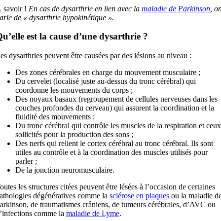
 savoir !
En cas de dysarthrie en lien avec la
maladie de Parkinson
, o
arle de « dysarthrie hypokinétique ».
u’elle est la cause d’une dysarthrie ?
es dysarthries peuvent être causées par des lésions au niveau :
Des zones cérébrales en charge du mouvement musculaire ;
Du cervelet (localisé juste au-dessus du tronc cérébral) qui
coordonne les mouvements du corps ;
Des noyaux basaux (regroupement de cellules nerveuses dans les
couches profondes du cerveau) qui assurent la coordination et la
fluidité des mouvements ;
Du tronc cérébral qui contrôle les muscles de la respiration et ceux
sollicités pour la production des sons ;
Des nerfs qui relient le cortex cérébral au tronc cérébral. Ils sont
utiles au contrôle et à la coordination des muscles utilisés pour
parler ;
De la jonction neuromusculaire.
outes les structures citées peuvent être lésées à l’occasion de certaines
athologies dégénératives comme la
sclérose en plaques
ou la maladie d
arkinson, de traumatismes crâniens, de tumeurs cérébrales, d’AVC ou
’infections comme la
maladie de Lyme
.