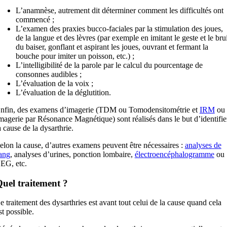
L’anamnèse, autrement dit déterminer comment les difficultés ont
commencé ;
L’examen des praxies bucco-faciales par la stimulation des joues,
de la langue et des lèvres (par exemple en imitant le geste et le brui
du baiser, gonflant et aspirant les joues, ouvrant et fermant la
bouche pour imiter un poisson, etc.) ;
L’intelligibilité de la parole par le calcul du pourcentage de
consonnes audibles ;
L’évaluation de la voix ;
L’évaluation de la déglutition.
nfin, des examens d’imagerie (TDM ou Tomodensitométrie et
IRM
ou
magerie par Résonance Magnétique) sont réalisés dans le but d’identifie
a cause de la dysarthrie.
elon la cause, d’autres examens peuvent être nécessaires :
analyses de
ang
, analyses d’urines, ponction lombaire,
électroencéphalogramme
ou
EG, etc.
uel traitement ?
e traitement des dysarthries est avant tout celui de la cause quand cela
st possible.