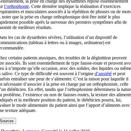
énéralement, la prise en charge des dysarthries repose essentiellement
ur
l’orthophonie
. Cette dernière implique la réalisation d’exercices
espiratoires et musculaires associés à la répétition de phrases ou de mots
 noter que la prise en charge orthophonique doit être initié le plus
apidement possible après la survenue des premiers symptômes afin de
arantir de meilleurs résultats.
ans les cas de dysarthries sévères, l’utilisation d’un dispositif de
ommunications (tableau à lettres ou à images, ordinateur) est
ecommandée.
hez certains patients ataxiques, des troubles de la déglutition peuvent
tre associés. Ils sont essentiellement de type fausse-route et peuvent avo
ieu à n’importe qu’elle occasion, avec des solides, des liquides ou mêm
a salive. Ce type de difficulté est souvent à l’origine
d’anxiété
et peut
arfois entraîner une peur de s’alimenter. C’est la raison pour laquelle il
st nécessaire d’associer à la prise en charge par un orthophoniste, celle
’un diététicien. En effet, tandis que l’orthophoniste déterminera la natur
u problème, l’existence ou non de fausses routes, la texture des aliment
ndiqués et la meilleure position du patient, le diététicien pourra, lui,
valuer le mode alimentaire du patient ainsi que l’apport d’aliments avec
ne texture adéquate.
Sources