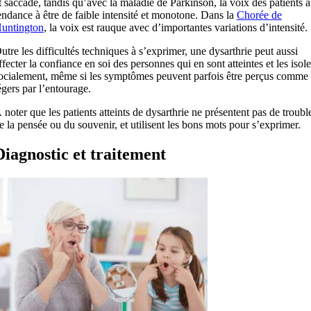
t saccadé, tandis qu’avec la maladie de Parkinson, la voix des patients à
endance à être de faible intensité et monotone. Dans la
Chorée de
untington
, la voix est rauque avec d’importantes variations d’intensité.
utre les difficultés techniques à s’exprimer, une dysarthrie peut aussi
ffecter la confiance en soi des personnes qui en sont atteintes et les isole
ocialement, même si les symptômes peuvent parfois être perçus comme
égers par l’entourage.
 noter que les patients atteints de dysarthrie ne présentent pas de troubl
e la pensée ou du souvenir, et utilisent les bons mots pour s’exprimer.
Diagnostic et traitement