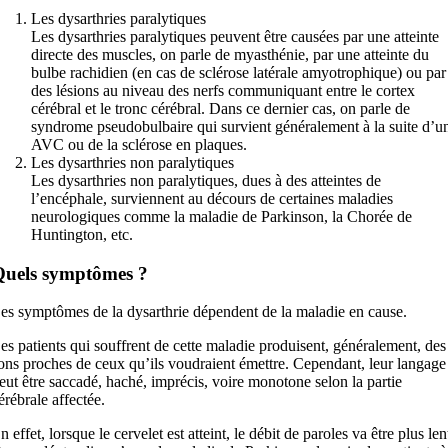
Les dysarthries paralytiques
Les dysarthries paralytiques peuvent être causées par une atteinte
directe des muscles, on parle de myasthénie, par une atteinte du
bulbe rachidien (en cas de sclérose latérale amyotrophique) ou par
des lésions au niveau des nerfs communiquant entre le cortex
cérébral et le tronc cérébral. Dans ce dernier cas, on parle de
syndrome pseudobulbaire qui survient généralement à la suite d’u
AVC ou de la sclérose en plaques.
Les dysarthries non paralytiques
Les dysarthries non paralytiques, dues à des atteintes de
l’encéphale, surviennent au décours de certaines maladies
neurologiques comme la maladie de Parkinson, la Chorée de
Huntington, etc.
uels symptômes ?
es symptômes de la dysarthrie dépendent de la maladie en cause.
es patients qui souffrent de cette maladie produisent, généralement, des
ons proches de ceux qu’ils voudraient émettre. Cependant, leur langage
eut être saccadé, haché, imprécis, voire monotone selon la partie
érébrale affectée.
n effet, lorsque le cervelet est atteint, le débit de paroles va être plus len