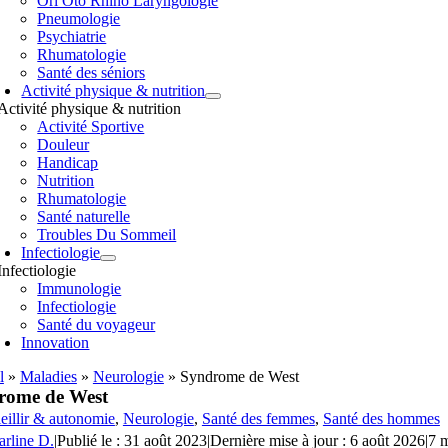
Orl Oto Rhino Laryngologie
Pneumologie
Psychiatrie
Rhumatologie
Santé des séniors
Activité physique & nutrition
Activité physique & nutrition
Activité Sportive
Douleur
Handicap
Nutrition
Rhumatologie
Santé naturelle
Troubles Du Sommeil
Infectiologie
Infectiologie
Immunologie
Infectiologie
Santé du voyageur
Innovation
l
»
Maladies
»
Neurologie
»
Syndrome de West
rome de West
eillir & autonomie
,
Neurologie
,
Santé des femmes
,
Santé des hommes
arline D.
|
Publié le : 31 août 2023
|
Dernière mise à jour : 6 août 2026
|
7 m