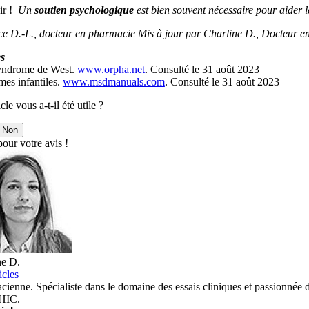
r !
Un
soutien psychologique
est bien souvent nécessaire pour aider le
ce D.-L., docteur en pharmacie Mis à jour par Charline D., Docteur 
s
yndrome de West.
www.orpha.net
. Consulté le 31 août 2023
mes infantiles.
www.msdmanuals.com
. Consulté le 31 août 2023
cle vous a-t-il été utile ?
Non
our votre avis !
ne D.
icles
ienne. Spécialiste dans le domaine des essais cliniques et passionnée d
 HIC.