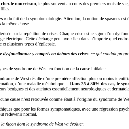
 chez le nourrisson
, le plus souvent au cours des premiers mois de vie
illes.
es
» du fait de la symptomatologie. Attention, la notion de spasmes est 
s la même chose.
érisée par la répétition de crises. Chaque crise est le signe d’un dysf
e électrique. Cette décharge peut avoir lieu dans n’importe quel endro
e et plusieurs types d’épilepsie.
e dysfonctionner y compris en dehors des crises
, ce qui conduit prog
pes de syndrome de West en fonction de la cause initiale :
yndrome de West résulte d’une première affection plus ou moins identifia
lformation, d’une maladie métabolique…
Dans 25 à 30% des cas, le syn
eurs bénignes et des atteintes essentiellement neurologiques et dermatol
aucune cause n’est retrouvée comme étant à l’origine du syndrome de We
pathiques que pour les formes symptomatiques, avec une régression psych
eut redevenir normal.
ce la façon dont le syndrome de West va évoluer.