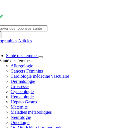
Passer
au
contenu
chercher:
fographies
Articles
avigation
Santé des femmes
ascule
Santé des femmes
Allergologie
Cancers Féminins
Cardiologie médecine vasculaire
Dermatologie
Grossesse
Gynecologie
Hématologie
Hépato Gastro
Maternite
Maladies métaboliques
Neurologie
Oncologie
Orl Oto Rhino Laryngologie