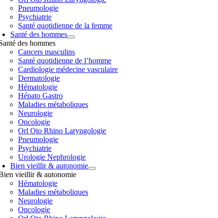
Pneumologie
Psychiatrie
Santé quotidienne de la femme
Santé des hommes
Santé des hommes
Cancers masculins
Santé quotidienne de l’homme
Cardiologie médecine vasculaire
Dermatologie
Hématologie
Hépato Gastro
Maladies métaboliques
Neurologie
Oncologie
Orl Oto Rhino Laryngologie
Pneumologie
Psychiatrie
Urologie Nephrologie
Bien vieillir & autonomie
Bien vieillir & autonomie
Hématologie
Maladies métaboliques
Neurologie
Oncologie