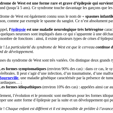
drome de West est une forme rare et grave d’épilepsie qui survient
and (jusqu’à 5 ans). Ce syndrome touche davantage les garçons que les f
drome de West est également connu sous le nom de «
spasmes infantil
sson, comme par exemple le spasme du sanglot. Ce n’est absolument pa
appel,
l’
épilepsie
est une maladie neurologique très hétérogène
caract
quelques neurones sont impliqués dans ce qui s’apparente à une décharg
 nombre de fonctions : ainsi, il existe plusieurs types de crises d’épilepsi
r !
La particularité du syndrome de West est que le cerveau
continue d
ard de développement.
ses du syndrome de West sont très variées. On distingue deux grands ty
Les formes symptomatiques
(environ 90% des cas) : dans ce cas, le s
cérébrales. Il peut s’agir d’une infection, d’un traumatisme, d’une ma
Bourneville
, une maladie génétique caractérisée par la présence de tum
cardiaques… ;
Les formes idiopathiques
(environ 10% des cas) : appelées ainsi car 
ement, l’évolution et le pronostic sont meilleurs pour les formes idio
per une autre forme d’épilepsie par la suite et un développement qui p
r !
Chaque enfant est différent et il est impossible de prédire à l’avan