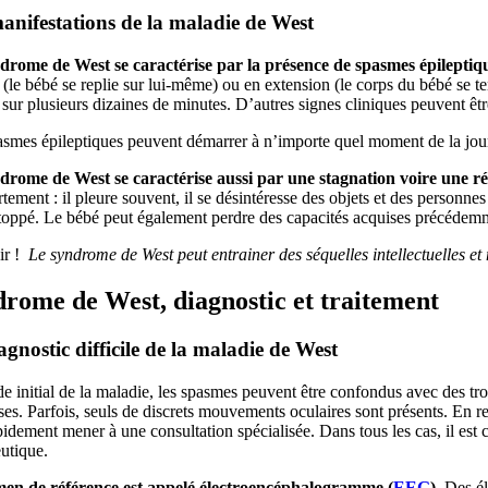
anifestations de la maladie de West
drome de West se caractérise par la présence de spasmes épileptiq
 (le bébé se replie sur lui-même) ou en extension (le corps du bébé se te
 sur plusieurs dizaines de minutes. D’autres signes cliniques peuvent êtr
asmes épileptiques peuvent démarrer à n’importe quel moment de la jou
drome de West se caractérise aussi par une
stagnation voire une r
ement : il pleure souvent, il se désintéresse des objets et des personne
stoppé. Le bébé peut également perdre des capacités acquises précédemm
r !
Le syndrome de West peut entrainer des séquelles intellectuelles et 
rome de West, diagnostic et traitement
agnostic difficile de la maladie de West
e initial de la maladie, les spasmes peuvent être confondus avec des trou
ses. Parfois, seuls de discrets mouvements oculaires sont présents. En r
pidement mener à une consultation spécialisée. Dans tous les cas, il est
utique.
en de référence est appelé électroencéphalogramme (
EEG
).
Des éle