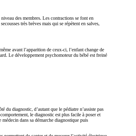
u niveau des membres. Les contractions se font en
 secousses très brèves mais qui se répètent en salves,
s même avant l’apparition de ceux-ci, l’enfant change de
 regard. Le développement psychomoteur du bébé est freiné
té du diagnostic, d’autant que le pédiatre n’assiste pas
comportement, le diagnostic est plus facile à poser et
r le médecin dans sa démarche diagnostique puis
es permettent de capter et de mesurer l’activité électrique