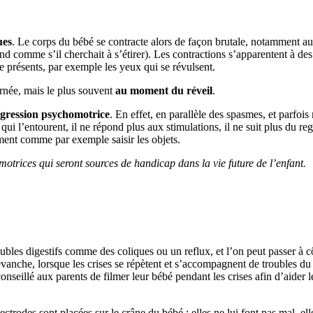
ues
. Le corps du bébé se contracte alors de façon brutale, notamment a
nd comme s’il cherchait à s’étirer). Les contractions s’apparentent à des
e présents, par exemple les yeux qui se révulsent.
rnée, mais le plus souvent
au moment du réveil
.
égression psychomotrice
. En effet, en parallèle des spasmes, et parfoi
s qui l’entourent, il ne répond plus aux stimulations, il ne suit plus du
ent comme par exemple saisir les objets.
motrices qui seront sources de handicap dans la vie future de l’enfant.
bles digestifs comme des coliques ou un reflux, et l’on peut passer à cô
evanche, lorsque les crises se répètent et s’accompagnent de troubles du 
 conseillé aux parents de filmer leur bébé pendant les crises afin d’aide
ctrodes sont placées sur le crâne du bébé : elles ne lui font pas mal, ell