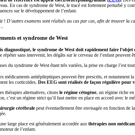
eau. En cas de syndrome de West, le tracé est fortement perturbé y comp
uences sur le développement de l’enfant.
r !
D’autres examens sont réalisés au cas par cas, afin de trouver la 
é…
ements et syndrome de West
is diagnostiqué, le syndrome de West
doit rapidement faire l’objet
se répéter sans intervenir, les dégâts sur le cerveau de l’enfant peuvent êt
ses du syndrome de West étant très variées, la prise en charge l’est tou
rs médicaments antiépileptiques peuvent être prescrits, et notamment l
ent les corticoïdes.
Des EEG sont réalisés de façon régulière pour vér
es thérapies alternatives, citons
le régime cétogène
, un régime riche en
on, c’est un régime strict qu’il faut mettre en place en accord avec le mé
irurgie cérébrale
peut éventuellement être envisagée en fonction de la 
gée.
 une large place est généralement accordée aux
thérapies non médicam
moteur de l’enfant.