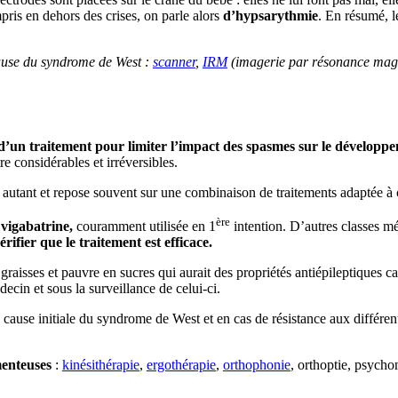
ris en dehors des crises, on parle alors
d’hypsarythmie
. En résumé, l
cause du syndrome de West :
scanner
,
IRM
(imagerie par résonance magn
 d’un traitement pour limiter l’impact des spasmes sur le développem
re considérables et irréversibles.
t autant et repose souvent sur une combinaison de traitements adaptée à 
ère
a
vigabatrine,
couramment utilisée en 1
intention. D’autres classes m
ifier que le traitement est efficace.
 graisses et pauvre en sucres qui aurait des propriétés antiépileptiques c
decin et sous la surveillance de celui-ci.
cause initiale du syndrome de West et en cas de résistance aux différents
enteuses
:
kinésithérapie
,
ergothérapie
,
orthophonie
, orthoptie, psych