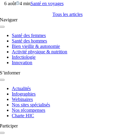
6 août
4 min
Santé en voyages
Tous les articles
Naviguer
Navigation
à
Santé des femmes
bascule
Santé des hommes
Bien vieillir & autonomie
Activité physique & nutrition
Infectiologie
Innovation
S’informer
Navigation
à
Actualités
bascule
Infographies
Webinaires
Nos sites spécialisés
Nos récompenses
Charte HIC
Participer
Navigation