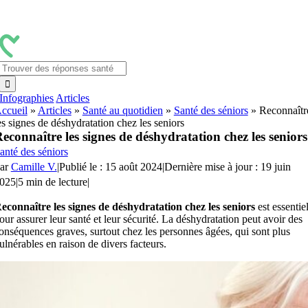
Passer
au
contenu
Rechercher:
Infographies
Articles
ccueil
»
Articles
»
Santé au quotidien
»
Santé des séniors
»
Reconnaîtr
es signes de déshydratation chez les seniors
econnaître les signes de déshydratation chez les seniors
anté des séniors
ar
Camille V.
|
Publié le : 15 août 2024
|
Dernière mise à jour : 19 juin
025
|
5 min de lecture
|
econnaître les signes de déshydratation chez les seniors
est essentie
our assurer leur santé et leur sécurité. La déshydratation peut avoir des
onséquences graves, surtout chez les personnes âgées, qui sont plus
ulnérables en raison de divers facteurs.