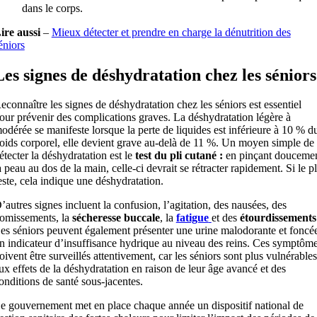
dans le corps.
ire aussi
–
Mieux détecter et prendre en charge la dénutrition des
éniors
Les signes de déshydratation chez les séniors
econnaître les signes de déshydratation chez les séniors est essentiel
our prévenir des complications graves. La déshydratation légère à
odérée se manifeste lorsque la perte de liquides est inférieure à 10 % d
oids corporel, elle devient grave au-delà de 11 %. Un moyen simple de
étecter la déshydratation est le
test du pli cutané :
en pinçant douceme
a peau au dos de la main, celle-ci devrait se rétracter rapidement. Si le pl
este, cela indique une déshydratation.
’autres signes incluent la confusion, l’agitation, des nausées, des
omissements, la
sécheresse buccale
, la
fatigue
et des
étourdissements
es séniors peuvent également présenter une urine malodorante et foncé
n indicateur d’insuffisance hydrique au niveau des reins. Ces symptôm
oivent être surveillés attentivement, car les séniors sont plus vulnérables
ux effets de la déshydratation en raison de leur âge avancé et des
onditions de santé sous-jacentes.
e gouvernement met en place chaque année un dispositif national de