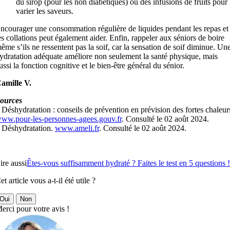
du sirop (pour les non diabétiques) ou des infusions de fruits pour
varier les saveurs.
ncourager une consommation régulière de liquides pendant les repas et
es collations peut également aider. Enfin, rappeler aux séniors de boire
ême s’ils ne ressentent pas la soif, car la sensation de soif diminue. Un
ydratation adéquate améliore non seulement la santé physique, mais
ussi la fonction cognitive et le bien-être général du sénior.
amille V.
ources
 Déshydratation : conseils de prévention en prévision des fortes chaleur
ww.pour-les-personnes-agees.gouv.fr
. Consulté le 02 août 2024.
 Déshydratation.
www.ameli.fr
. Consulté le 02 août 2024.
ire aussi
Êtes-vous suffisamment hydraté ? Faites le test en 5 questions !
et article vous a-t-il été utile ?
Oui
Non
erci pour votre avis !