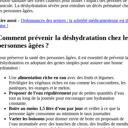
estion sanitaire des fortes chaleurs pour limiter l’impact des périodes de
anicule. La déshydratation sévère peut entraîner un décès prématuré ch
es personnes âgées.
ire aussi
–
Ordonnances des seniors : la sobriété médicamenteuse est d
ise !
Comment prévenir la déshydratation chez le
personnes âgées ?
our préserver la santé des personnes âgées, il est essentiel de prévenir l
éshydratation en adoptant des gestes simples pour assurer une bonne
ydratation :
Une
alimentation riche en eau
avec des fruits et légumes.
Privilégier les végétaux riches en eau comme les concombres, les
pastèques, les oranges et le melon.
Proposer de l’eau régulièrement
par de petites quantités d’eau
tout au long de la journée pour encourager une hydratation
constante.
Boire au moins 1,5 litre d’eau par jour
et veiller à ce que la
personne âgée consomme au minimum le taux journalier.
Varier les boissons
pour donner envie de boire en proposant de
l’eau aromatisée avec des tranches de citron, des feuilles de menth