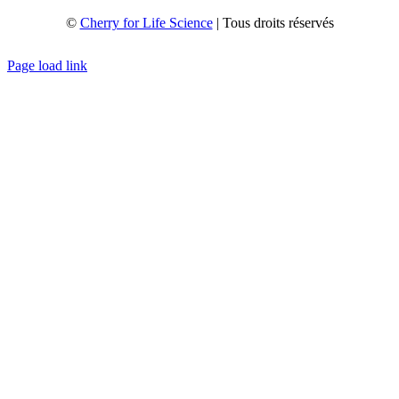
©
Cherry for Life Science
| Tous droits réservés
Créé avec
par
zakaru.studio
Page load link