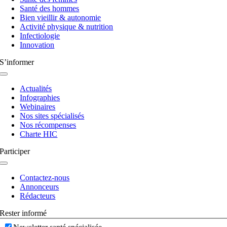
bascule
Santé des hommes
Bien vieillir & autonomie
Activité physique & nutrition
Infectiologie
Innovation
S’informer
Navigation
à
Actualités
bascule
Infographies
Webinaires
Nos sites spécialisés
Nos récompenses
Charte HIC
Participer
Navigation
à
Contactez-nous
bascule
Annonceurs
Rédacteurs
Rester informé