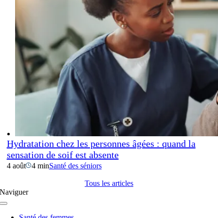
Hydratation chez les personnes âgées : quand la
sensation de soif est absente
4 août
4 min
Santé des séniors
Tous les articles
Naviguer
Navigation
à
Santé des femmes