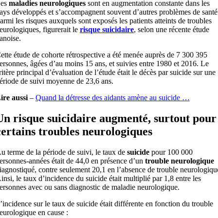
es
maladies neurologiques
sont en augmentation constante dans les
ays développés et s’accompagnent souvent d’autres problèmes de santé
armi les risques auxquels sont exposés les patients atteints de troubles
eurologiques, figurerait le
risque suicidaire
, selon une récente étude
anoise.
ette étude de cohorte rétrospective a été menée auprès de 7 300 395
ersonnes, âgées d’au moins 15 ans, et suivies entre 1980 et 2016. Le
ritère principal d’évaluation de l’étude était le décès par suicide sur une
ériode de suivi moyenne de 23,6 ans.
ire aussi
–
Quand la détresse des aidants amène au suicide …
Un risque suicidaire augmenté, surtout pour
certains troubles neurologiques
u terme de la période de suivi, le taux de
suicide
pour 100 000
ersonnes-années était de 44,0 en présence d’un
trouble neurologique
iagnostiqué, contre seulement 20,1 en l’absence de trouble neurologiqu
insi, le taux d’incidence du suicide était multiplié par 1,8 entre les
ersonnes avec ou sans diagnostic de maladie neurologique.
’incidence sur le taux de suicide était différente en fonction du trouble
eurologique en cause :