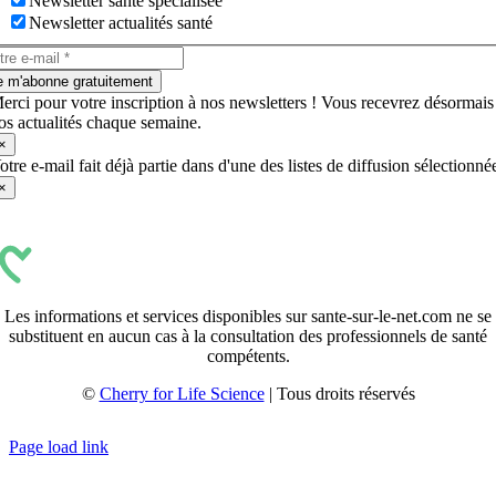
Newsletter santé spécialisée
Newsletter actualités santé
e m'abonne gratuitement
erci pour votre inscription à nos newsletters ! Vous recevrez désormais
os actualités chaque semaine.
×
otre e-mail fait déjà partie dans d'une des listes de diffusion sélectionné
×
Les informations et services disponibles sur sante-sur-le-net.com ne se
substituent en aucun cas à la consultation des professionnels de santé
compétents.
©
Cherry for Life Science
| Tous droits réservés
Créé avec
par
zakaru.studio
Page load link