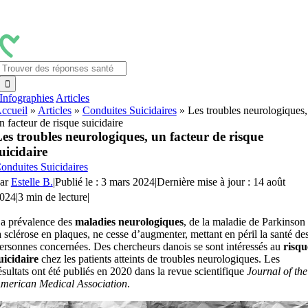
Passer
au
contenu
Rechercher:
Infographies
Articles
ccueil
»
Articles
»
Conduites Suicidaires
»
Les troubles neurologiques,
n facteur de risque suicidaire
es troubles neurologiques, un facteur de risque
uicidaire
onduites Suicidaires
ar
Estelle B.
|
Publié le : 3 mars 2024
|
Dernière mise à jour : 14 août
024
|
3 min de lecture
|
a prévalence des
maladies neurologiques
, de la maladie de Parkinson
a sclérose en plaques, ne cesse d’augmenter, mettant en péril la santé de
ersonnes concernées. Des chercheurs danois se sont intéressés au
risqu
uicidaire
chez les patients atteints de troubles neurologiques. Les
ésultats ont été publiés en 2020 dans la revue scientifique
Journal of the
merican Medical Association
.