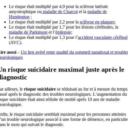
Le risque était multiplié par 4,9 pour la sclérose latérale
amyotrophique ou
maladie de Charcot
et la
maladie de
Huntington
;
Le risque était multiplié par 2,2 pour la
sclérose en plaques
;
Le risque était multiplié par 1,7 pour les lésions cérébrales, la
maladie de Parkinson
et l’
épilepsie
;
Le risque était multiplié par 1,3 pour l’
accident vasculaire cérébral
(AVC).
ire aussi
–
Un lien avéré entre qualité du sommeil paradoxal et trouble
eurologiques
Un risque suicidaire maximal juste après le
diagnostic
ar ailleurs, le
risque suicidaire
se réduisait au fur et à mesure du temps
assé après le diagnostic des troubles neurologiques. L’augmentation du
isque suicidaire était ainsi réduite de moitié après 10 ans de maladie
eurologique.
nfin, le risque suicidaire semblait maximal pour les personnes atteintes
’un trouble neurologique associé à une forme de démence, en particulie
ans le mois qui suivait le diagnostic.