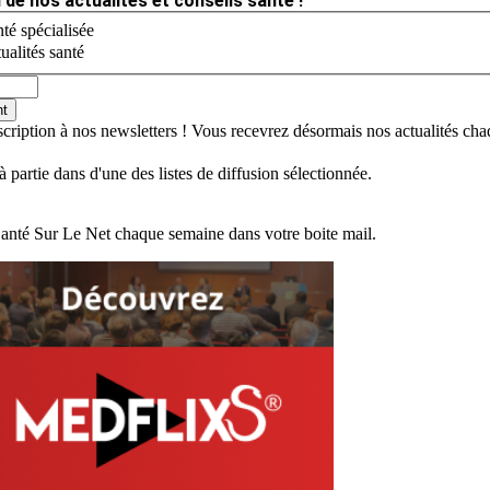
 de nos actualités et conseils santé !
té spécialisée
ualités santé
nt
scription à nos newsletters ! Vous recevrez désormais nos actualités ch
jà partie dans d'une des listes de diffusion sélectionnée.
Santé Sur Le Net chaque semaine dans votre boite mail.