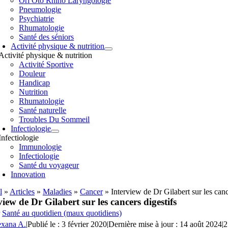
Orl Oto Rhino Laryngologie
Pneumologie
Psychiatrie
Rhumatologie
Santé des séniors
Activité physique & nutrition
Activité physique & nutrition
Activité Sportive
Douleur
Handicap
Nutrition
Rhumatologie
Santé naturelle
Troubles Du Sommeil
Infectiologie
Infectiologie
Immunologie
Infectiologie
Santé du voyageur
Innovation
l
»
Articles
»
Maladies
»
Cancer
»
Interview de Dr Gilabert sur les canc
view de Dr Gilabert sur les cancers digestifs
Santé au quotidien (maux quotidiens)
exana A.
|
Publié le : 3 février 2020
|
Dernière mise à jour : 14 août 2024
|
2