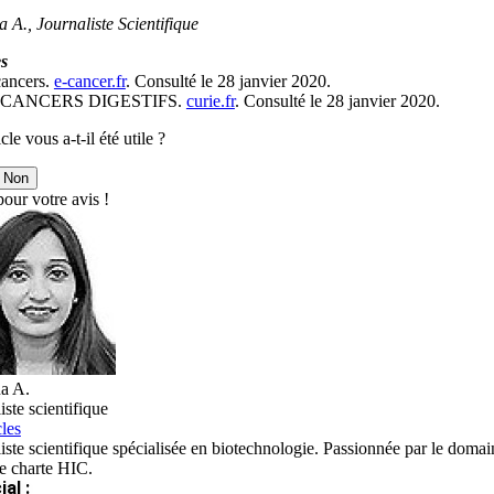
 A., Journaliste Scientifique
s
cancers.
e-cancer.fr
. Consulté le 28 janvier 2020.
 CANCERS DIGESTIFS.
curie.fr
. Consulté le 28 janvier 2020.
cle vous a-t-il été utile ?
Non
our votre avis !
a A.
iste scientifique
cles
iste scientifique spécialisée en biotechnologie. Passionnée par le domain
re charte HIC.
al :