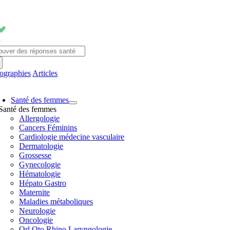
Passer
au
contenu
chercher:
fographies
Articles
avigation
Santé des femmes
ascule
Santé des femmes
Allergologie
Cancers Féminins
Cardiologie médecine vasculaire
Dermatologie
Grossesse
Gynecologie
Hématologie
Hépato Gastro
Maternite
Maladies métaboliques
Neurologie
Oncologie
Orl Oto Rhino Laryngologie