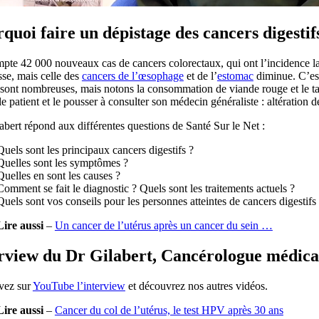
quoi faire un dépistage des cancers digestif
te 42 000 nouveaux cas de cancers colorectaux, qui ont l’incidence la 
se, mais celle des
cancers de l’œsophage
et de l’
estomac
diminue. C’est
 sont nombreuses, mais notons la consommation de viande rouge et le ta
 le patient et le pousser à consulter son médecin généraliste : altération 
abert répond aux différentes questions de Santé Sur le Net :
Quels sont les principaux cancers digestifs ?
Quelles sont les symptômes ?
Quelles en sont les causes ?
Comment se fait le diagnostic ? Quels sont les traitements actuels ?
Quels sont vos conseils pour les personnes atteintes de cancers digestifs
Lire aussi
–
Un cancer de l’utérus après un cancer du sein …
rview du Dr Gilabert, Cancérologue médica
vez sur
YouTube l’interview
et découvrez nos autres vidéos.
Lire aussi
–
Cancer du col de l’utérus, le test HPV après 30 ans