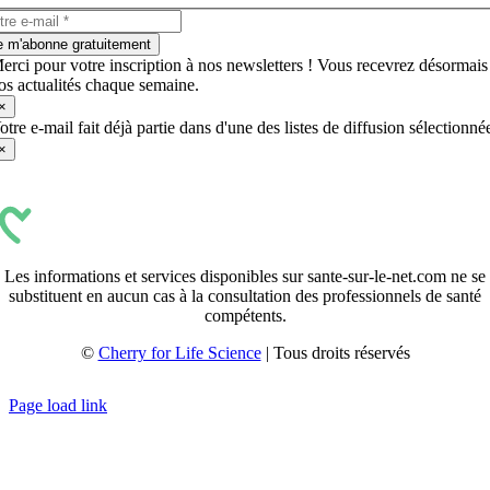
e m'abonne gratuitement
erci pour votre inscription à nos newsletters ! Vous recevrez désormais
os actualités chaque semaine.
×
otre e-mail fait déjà partie dans d'une des listes de diffusion sélectionné
×
Les informations et services disponibles sur sante-sur-le-net.com ne se
substituent en aucun cas à la consultation des professionnels de santé
compétents.
©
Cherry for Life Science
| Tous droits réservés
Créé avec
par
zakaru.studio
Page load link