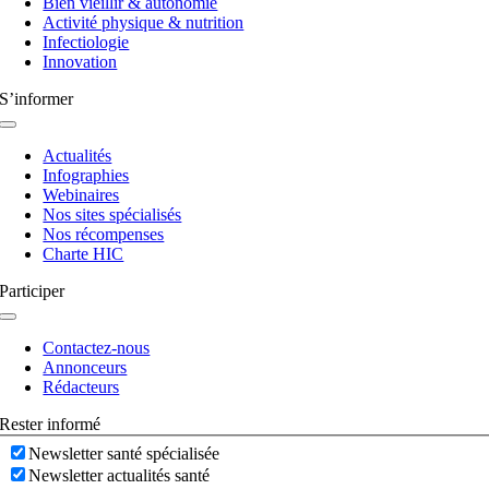
Bien vieillir & autonomie
Activité physique & nutrition
Infectiologie
Innovation
S’informer
Navigation
à
Actualités
bascule
Infographies
Webinaires
Nos sites spécialisés
Nos récompenses
Charte HIC
Participer
Navigation
à
Contactez-nous
bascule
Annonceurs
Rédacteurs
Rester informé
Newsletter santé spécialisée
Newsletter actualités santé