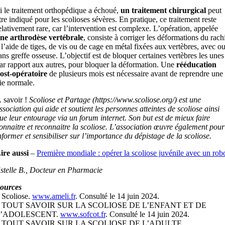
i le traitement orthopédique a échoué,
un traitement chirurgical
peut
tre indiqué pour les scolioses sévères. En pratique, ce traitement reste
elativement rare, car l’intervention est complexe. L’opération, appelée
ne arthrodèse vertébrale
, consiste à corriger les déformations du rach
 l’aide de tiges, de vis ou de cage en métal fixées aux vertèbres, avec o
ans greffe osseuse. L’objectif est de bloquer certaines vertèbres les unes
ar rapport aux autres, pour bloquer la déformation. Une
rééducation
ost-opératoire
de plusieurs mois est nécessaire avant de reprendre une
ie normale.
 savoir !
Scoliose et Partage (https://www.scoliose.org/) est une
ssociation qui aide et soutient les personnes atteintes de scoliose ainsi
ue leur entourage via un forum internet. Son but est de mieux faire
onnaitre et reconnaitre la scoliose. L’association œuvre également pour
nformer et sensibiliser sur l’importance du dépistage de la scoliose.
ire aussi
–
Première mondiale : opérer la scoliose juvénile avec un rob
stelle B., Docteur en Pharmacie
ources
 Scoliose.
www.ameli.fr
. Consulté le 14 juin 2024.
 TOUT SAVOIR SUR LA SCOLIOSE DE L’ENFANT ET DE
L’ADOLESCENT.
www.sofcot.fr
. Consulté le 14 juin 2024.
 TOUT SAVOIR SUR LA SCOLIOSE DE L’ADULTE.