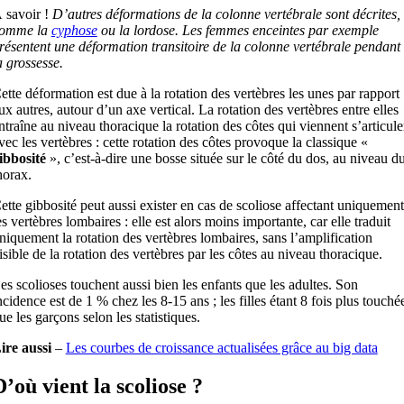
 savoir !
D’autres déformations de la colonne vertébrale sont décrites,
omme la
cyphose
ou la lordose. Les femmes enceintes par exemple
résentent une déformation transitoire de la colonne vertébrale pendant
a grossesse.
ette déformation est due à la rotation des vertèbres les unes par rapport
ux autres, autour d’un axe vertical. La rotation des vertèbres entre elles
ntraîne au niveau thoracique la rotation des côtes qui viennent s’articule
vec les vertèbres : cette rotation des côtes provoque la classique «
ibbosité
», c’est-à-dire une bosse située sur le côté du dos, au niveau d
horax.
ette gibbosité peut aussi exister en cas de scoliose affectant uniquement
es vertèbres lombaires : elle est alors moins importante, car elle traduit
niquement la rotation des vertèbres lombaires, sans l’amplification
isible de la rotation des vertèbres par les côtes au niveau thoracique.
es scolioses touchent aussi bien les enfants que les adultes. Son
ncidence est de 1 % chez les 8-15 ans ; les filles étant 8 fois plus touché
ue les garçons selon les statistiques.
ire aussi
–
Les courbes de croissance actualisées grâce au big data
D’où vient la scoliose ?