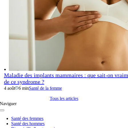
Maladie des implants mammaires : que sait-on vraim
de ce syndrome ?
4 août
6 min
Santé de la femme
Tous les articles
Naviguer
Navigation
à
Santé des femmes
bascule
Santé des hommes