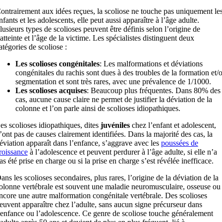
ontrairement aux idées reçues, la scoliose ne touche pas uniquement le
nfants et les adolescents, elle peut aussi apparaître à l’âge adulte.
lusieurs types de scolioses peuvent être définis selon l’origine de
’atteinte et l’âge de la victime. Les spécialistes distinguent deux
atégories de scoliose :
Les scolioses congénitales
: Les malformations et déviations
congénitales du rachis sont dues à des troubles de la formation et/
segmentation et sont très rares, avec une prévalence de 1/1000.
Les scolioses acquises
: Beaucoup plus fréquentes. Dans 80% des
cas, aucune cause claire ne permet de justifier la déviation de la
colonne et l’on parle ainsi de scolioses idiopathiques.
es scolioses idiopathiques, dites
juvéniles
chez l’enfant et adolescent,
’ont pas de causes clairement identifiées. Dans la majorité des cas, la
éviation apparaît dans l’enfance, s’aggrave avec les
poussées de
roissance
à l’adolescence et peuvent perdurer à l’âge adulte, si elle n’a
as été prise en charge ou si la prise en charge s’est révélée inefficace.
ans les scolioses secondaires, plus rares, l’origine de la déviation de la
olonne vertébrale est souvent une maladie neuromusculaire, osseuse ou
ncore une autre malformation congénitale vertébrale. Des scolioses
euvent apparaître chez l’adulte, sans aucun signe précurseur dans
’enfance ou l’adolescence. Ce genre de scoliose touche généralement