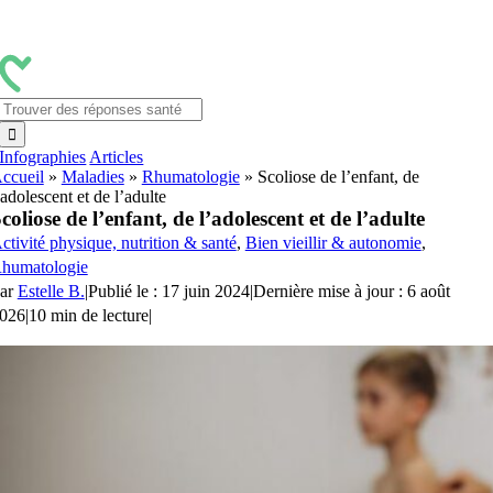
Passer
au
contenu
Rechercher:
Infographies
Articles
ccueil
»
Maladies
»
Rhumatologie
»
Scoliose de l’enfant, de
’adolescent et de l’adulte
coliose de l’enfant, de l’adolescent et de l’adulte
ctivité physique, nutrition & santé
,
Bien vieillir & autonomie
,
humatologie
ar
Estelle B.
|
Publié le : 17 juin 2024
|
Dernière mise à jour : 6 août
026
|
10 min de lecture
|