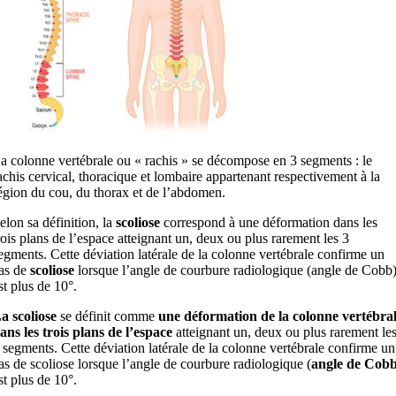
a colonne vertébrale ou « rachis » se décompose en 3 segments : le
achis cervical, thoracique et lombaire appartenant respectivement à la
égion du cou, du thorax et de l’abdomen.
elon sa définition, la
scoliose
correspond à une déformation dans les
rois plans de l’espace atteignant un, deux ou plus rarement les 3
egments. Cette déviation latérale de la colonne vertébrale confirme un
as de
scoliose
lorsque l’angle de courbure radiologique (angle de Cobb
st plus de 10°.
a scoliose
se définit comme
une déformation de la colonne vertébra
ans les trois plans de l’espace
atteignant un, deux ou plus rarement le
 segments. Cette déviation latérale de la colonne vertébrale confirme un
as de scoliose lorsque l’angle de courbure radiologique (
angle de Cob
st plus de 10°.