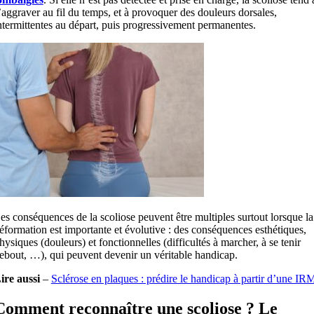
’aggraver au fil du temps, et à provoquer des douleurs dorsales,
ntermittentes au départ, puis progressivement permanentes.
es conséquences de la scoliose peuvent être multiples surtout lorsque la
éformation est importante et évolutive : des conséquences esthétiques,
hysiques (douleurs) et fonctionnelles (difficultés à marcher, à se tenir
ebout, …), qui peuvent devenir un véritable handicap.
ire aussi
–
Sclérose en plaques : prédire le handicap à partir d’une IR
Comment reconnaître une scoliose ? Le