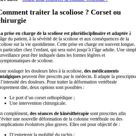
Comment traiter la scoliose ? Corset ou
chirurgie
a prise en charge de la scoliose est pluridisciplinaire et adaptée
à
’âge du patient, à la sévérité de la scoliose et aux conséquences de la
coliose sur la vie quotidienne. Cette prise en charge est souvent longue,
n particulier chez l’enfant, qui sera suivi jusqu’à l’âge adulte. Une simp
urveillance peut être indiquée dans les formes légères et
symptomatiques de scoliose.
our soulager les douleurs liées à la scoliose,
des médicaments
ntalgiques
peuvent être prescrits par le médecin. Il adapte la prescripti
 l’intensité des douleurs. Pour traiter la déformation vertébrale
roprement dite, deux options sont possibles :
Le port d’un corset orthopédique ;
Une intervention chirurgicale.
n complément,
des séances de kinésithérapie
sont prescrites afin
’éviter une nouvelle déformation de la colonne vertébrale ou des
omplications évolutives plus graves. Elles ont pour objectif de :
D’entretenir la mobilité du rachis ;