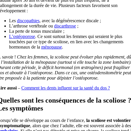
’adulte après 50 ans et devient de plus en plus fréquent, lié à
’allongement de la durée de vie. Plusieurs facteurs favorisent son
éveloppement :
Les
discopathies
, avec la dégénérescence discale ;
L’arthrose vertébrale ou
discarthrose
;
La perte de tonus musculaire ;
L’ostéoporose
. Ce sont surtout les femmes qui seraient le plus
touchées par ce type de scoliose, en lien avec les changements
hormonaux de la
ménopause
.
 savoir !
Chez les femmes, la scoliose peut évoluer plus rapidement, d
 l’installation de la ménopause (surtout si elle touche la zone lombaire)
urant cette période, le déficit hormonal (en œstrogènes) peut fragiliser
’os et aboutir à l’ostéoporose. Dans ce cas, une ostéodensitométrie peut
tre proposée à la patiente pour dépister l’ostéoporose.
ire aussi
–
Comment les dents influent sur la santé du dos ?
Quelles sont les conséquences de la scoliose 
Les symptômes
orsqu’elle se développe au cours de l’enfance,
la scoliose est volontier
symptomatique
, alors que chez l’adulte, elle est souvent associée à des
ombalgies
. Si elle n’est pas détectée et prise en charge, la scoliose tend 