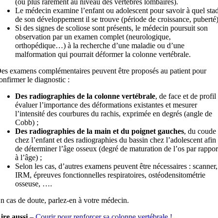
(ou plus rarement au niveau des vertèbres lombaires).
Le médecin examine l’enfant ou adolescent pour savoir à quel sta
de son développement il se trouve (période de croissance, puberté)
Si des signes de scoliose sont présents, le médecin poursuit son
observation par un examen complet (neurologique,
orthopédique…) à la recherche d’une maladie ou d’une
malformation qui pourrait déformer la colonne vertébrale.
es examens complémentaires peuvent être proposés au patient pour
onfirmer le diagnostic :
Des radiographies de la colonne vertébrale
, de face et de profil 
évaluer l’importance des déformations existantes et mesurer
l’intensité des courbures du rachis, exprimée en degrés (angle de
Cobb) ;
Des radiographies de la main et du poignet gauches
, du coude
chez l’enfant et des radiographies du bassin chez l’adolescent afin
de déterminer l’âge osseux (degré de maturation de l’os par rappor
à l’âge) ;
Selon les cas, d’autres examens peuvent être nécessaires : scanner,
IRM, épreuves fonctionnelles respiratoires, ostéodensitométrie
osseuse, ….
n cas de doute, parlez-en à votre médecin.
ire aussi
–
Courir pour renforcer sa colonne vertébrale !