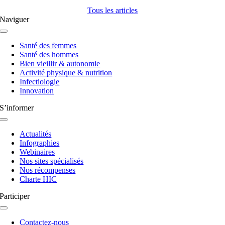
Tous les articles
Naviguer
Navigation
à
Santé des femmes
bascule
Santé des hommes
Bien vieillir & autonomie
Activité physique & nutrition
Infectiologie
Innovation
S’informer
Navigation
à
Actualités
bascule
Infographies
Webinaires
Nos sites spécialisés
Nos récompenses
Charte HIC
Participer
Navigation
à
Contactez-nous