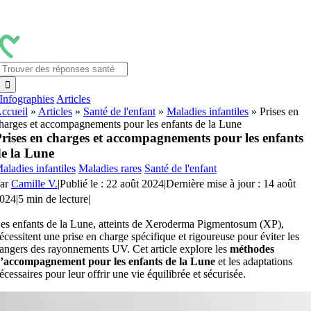
Passer
au
contenu
Rechercher:
Infographies
Articles
ccueil
»
Articles
»
Santé de l'enfant
»
Maladies infantiles
»
Prises en
harges et accompagnements pour les enfants de la Lune
rises en charges et accompagnements pour les enfants
e la Lune
aladies infantiles
Maladies rares
Santé de l'enfant
ar
Camille V.
|
Publié le : 22 août 2024
|
Dernière mise à jour : 14 août
024
|
5 min de lecture
|
es enfants de la Lune, atteints de Xeroderma Pigmentosum (XP),
écessitent une prise en charge spécifique et rigoureuse pour éviter les
angers des rayonnements UV. Cet article explore les
méthodes
’accompagnement pour les enfants de la Lune
et les adaptations
écessaires pour leur offrir une vie équilibrée et sécurisée.