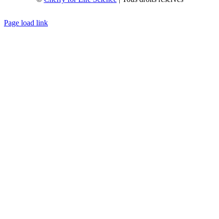
Créé avec
par
zakaru.studio
Page load link