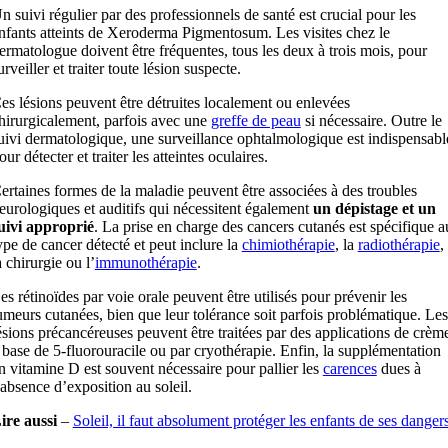
n suivi régulier par des professionnels de santé est crucial pour les
nfants atteints de Xeroderma Pigmentosum. Les visites chez le
ermatologue doivent être fréquentes, tous les deux à trois mois, pour
urveiller et traiter toute lésion suspecte.
es lésions peuvent être détruites localement ou enlevées
hirurgicalement, parfois avec une
greffe de peau
si nécessaire. Outre le
uivi dermatologique, une surveillance ophtalmologique est indispensabl
our détecter et traiter les atteintes oculaires.
ertaines formes de la maladie peuvent être associées à des troubles
eurologiques et auditifs qui nécessitent également
un dépistage et un
uivi approprié
. La prise en charge des cancers cutanés est spécifique a
ype de cancer détecté et peut inclure la
chimiothérapie
, la
radiothérapie
,
a chirurgie ou l’
immunothérapie
.
es rétinoïdes par voie orale peuvent être utilisés pour prévenir les
umeurs cutanées, bien que leur tolérance soit parfois problématique. Les
ésions précancéreuses peuvent être traitées par des applications de crèm
 base de 5-fluorouracile ou par cryothérapie. Enfin, la supplémentation
n vitamine D est souvent nécessaire pour pallier les
carences
dues à
’absence d’exposition au soleil.
ire aussi
–
Soleil, il faut absolument protéger les enfants de ses danger