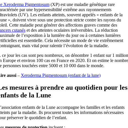
e Xeroderma Pigmentosum
(XP) est une maladie génétique rare
aractérisée par une hypersensibilité extrême aux rayonnements
ltraviolets (UV). Les enfants atteints, souvent appelés « enfants de la
une », doivent vivre sous une protection stricte contre les rayons du
oleil. Cette maladie peut générer des affections graves comme des
ancers cutanés
et des atteintes oculaires irréversibles. La réduction
aximale de l’exposition à la lumière du jour ou à certaines lumières
rtificielles est essentielle. Cela nécessite un mode de vie extrêmement
ontraignant, mais vital pour ralentir l’évolution de la maladie.
 ce jour les cas sont peu nombreux, on dénombre 1 enfant sur 1 millio
n Europe et environ 100 cas en France en 2020. Et on estime le nombr
e personnes touchées entre 5000 et 10 000 dans le monde.
ire aussi
–
Xeroderma Pigmentosum (enfant de la lune)
Les mesures à prendre au quotidien pour les
enfants de la Lune
’association enfants de la Lune accompagne les familles et les enfants
tteints par la maladie. Ils procurent toutes les informations nécessaires
our préserver le quotidien de l’enfant.
es
mesures de protection
incluent :