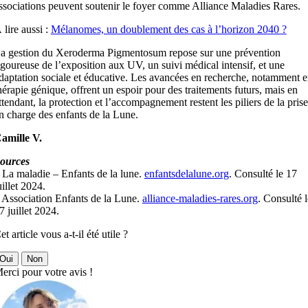
ssociations peuvent soutenir le foyer comme Alliance Maladies Rares.
 lire aussi :
Mélanomes, un doublement des cas à l’horizon 2040 ?
a gestion du Xeroderma Pigmentosum repose sur une prévention
igoureuse de l’exposition aux UV, un suivi médical intensif, et une
daptation sociale et éducative. Les avancées en recherche, notamment 
hérapie génique, offrent un espoir pour des traitements futurs, mais en
ttendant, la protection et l’accompagnement restent les piliers de la prise
n charge des enfants de la Lune.
amille V.
ources
 La maladie – Enfants de la lune.
enfantsdelalune.org
. Consulté le 17
uillet 2024.
 Association Enfants de la Lune.
alliance-maladies-rares.org
. Consulté l
7 juillet 2024.
et article vous a-t-il été utile ?
Oui
Non
erci pour votre avis !