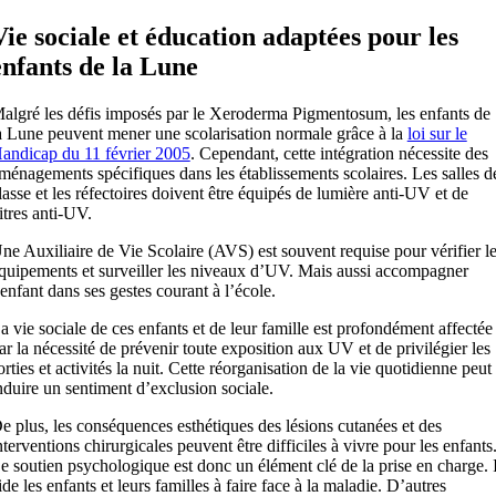
Vie sociale et éducation adaptées pour les
enfants de la Lune
algré les défis imposés par le Xeroderma Pigmentosum, les enfants de
a Lune peuvent mener une scolarisation normale grâce à la
loi sur le
andicap du 11 février 2005
. Cependant, cette intégration nécessite des
ménagements spécifiques dans les établissements scolaires. Les salles d
lasse et les réfectoires doivent être équipés de lumière anti-UV et de
itres anti-UV.
ne Auxiliaire de Vie Scolaire (AVS) est souvent requise pour vérifier l
quipements et surveiller les niveaux d’UV. Mais aussi accompagner
’enfant dans ses gestes courant à l’école.
a vie sociale de ces enfants et de leur famille est profondément affectée
ar la nécessité de prévenir toute exposition aux UV et de privilégier les
orties et activités la nuit. Cette réorganisation de la vie quotidienne peut
nduire un sentiment d’exclusion sociale.
e plus, les conséquences esthétiques des lésions cutanées et des
nterventions chirurgicales peuvent être difficiles à vivre pour les enfants
e soutien psychologique est donc un élément clé de la prise en charge. I
ide les enfants et leurs familles à faire face à la maladie. D’autres