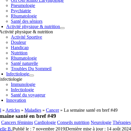
Orl Oto Rhino Laryngologie
Pneumologie
Psychiatrie
Rhumatologie
Santé des séniors
Activité physique & nutrition
Activité physique & nutrition
Activité Sportive
Douleur
Handicap
Nutrition
Rhumatologie
Santé naturelle
Troubles Du Sommeil
Infectiologie
Infectiologie
Immunologie
Infectiologie
Santé du voyageur
Innovation
l
»
Articles
»
Maladies
»
Cancer
»
La semaine santé en bref #49
maine santé en bref #49
Cancers féminins
Cardiologie
Conseils nutrition
Neurologie
Thérapies
elle B.
|
Publié le : 7 novembre 2019
|
Dernière mise à jour : 14 août 2024