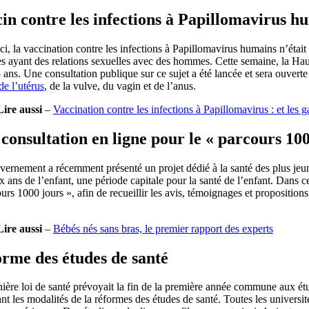
in contre les infections à Papillomavirus hu
ci, la vaccination contre les infections à Papillomavirus humains n’était
 ayant des relations sexuelles avec des hommes. Cette semaine, la Hau
 ans. Une consultation publique sur ce sujet a été lancée et sera ouvert
de l’utérus
, de la vulve, du vagin et de l’anus.
Lire aussi
–
Vaccination contre les infections à Papillomavirus : et les 
consultation en ligne pour le « parcours 100
ernement a récemment présenté un projet dédié à la santé des plus jeune
x ans de l’enfant, une période capitale pour la santé de l’enfant. Dans c
urs 1000 jours », afin de recueillir les avis, témoignages et propositions
Lire aussi
–
Bébés nés sans bras, le premier rapport des experts
rme des études de santé
nière loi de santé prévoyait la fin de la première année commune aux 
nt les modalités de la réformes des études de santé. Toutes les universi