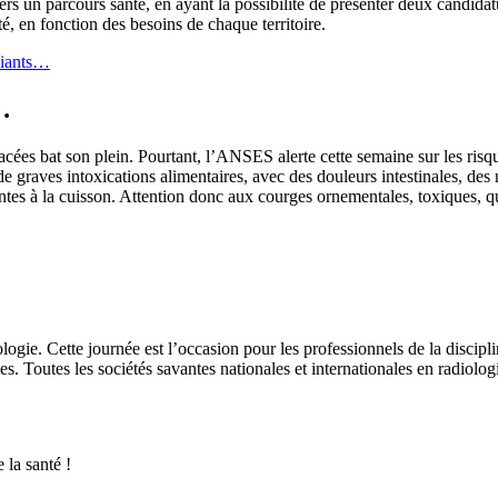
vers un parcours santé, en ayant la possibilité de présenter deux candida
té, en fonction des besoins de chaque territoire.
udiants…
…
tacées bat son plein. Pourtant, l’ANSES alerte cette semaine sur les ris
de graves intoxications alimentaires, avec des douleurs intestinales, de
ntes à la cuisson. Attention donc aux courges ornementales, toxiques, q
ie. Cette journée est l’occasion pour les professionnels de la discipli
es. Toutes les sociétés savantes nationales et internationales en radiolo
la santé !