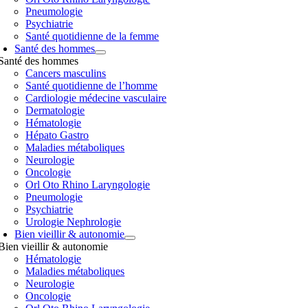
Pneumologie
Psychiatrie
Santé quotidienne de la femme
Santé des hommes
Santé des hommes
Cancers masculins
Santé quotidienne de l’homme
Cardiologie médecine vasculaire
Dermatologie
Hématologie
Hépato Gastro
Maladies métaboliques
Neurologie
Oncologie
Orl Oto Rhino Laryngologie
Pneumologie
Psychiatrie
Urologie Nephrologie
Bien vieillir & autonomie
Bien vieillir & autonomie
Hématologie
Maladies métaboliques
Neurologie
Oncologie