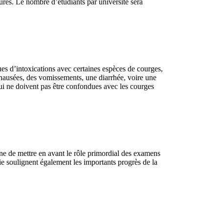
tures. Le nombre d’étudiants par université sera
ques d’intoxications avec certaines espèces de courges,
s nausées, des vomissements, une diarrhée, voire une
ui ne doivent pas être confondues avec les courges
ne de mettre en avant le rôle primordial des examens
gie soulignent également les importants progrès de la