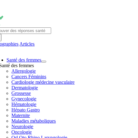
Passer
au
contenu
chercher:
fographies
Articles
avigation
Santé des femmes
ascule
Santé des femmes
Allergologie
Cancers Féminins
Cardiologie médecine vasculaire
Dermatologie
Grossesse
Gynecologie
Hématologie
Hépato Gastro
Maternite
Maladies métaboliques
Neurologie
Oncologie
Orl Oto Rhino Laryngologie