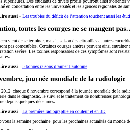
s supérieures. Des étudiants de divers profils pourront ainsi s’orienter 
né en concertation entre les universités et les agences régionales de san
Lire aussi
–
Les troubles du déficit de l’attention touchent aussi les ét
ntion, toutes les courges ne se mangent pas
en vient de se terminer, mais la saison des citrouilles et autres cucurbi
sont pas comestibles. Certaines courges amères peuvent ainsi entraîner 
atation sévère. Les toxines responsables de ces symptômes sont résista
aires.
Lire aussi
–
5 bonnes raisons d’aimer l’automne
vembre, journée mondiale de la radiologie
2012, chaque 8 novembre correspond à la journée mondiale de la radiolog
rie dans le diagnostic, le suivi et le traitement de nombreuses pathologi
ine depuis quelques décennies.
Lire aussi
–
La première radiographie en couleur et en 3D
vous la semaine prochaine, pour les prochaines actualités du monde de 