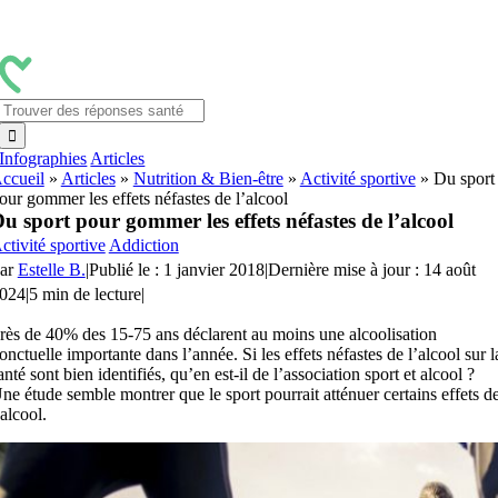
Passer
au
contenu
Rechercher:
Infographies
Articles
ccueil
»
Articles
»
Nutrition & Bien-être
»
Activité sportive
»
Du sport
our gommer les effets néfastes de l’alcool
u sport pour gommer les effets néfastes de l’alcool
ctivité sportive
Addiction
ar
Estelle B.
|
Publié le : 1 janvier 2018
|
Dernière mise à jour : 14 août
024
|
5 min de lecture
|
rès de 40% des 15-75 ans déclarent au moins une alcoolisation
onctuelle importante dans l’année. Si les effets néfastes de l’alcool sur l
anté sont bien identifiés, qu’en est-il de l’association sport et alcool ?
ne étude semble montrer que le sport pourrait atténuer certains effets d
’alcool.