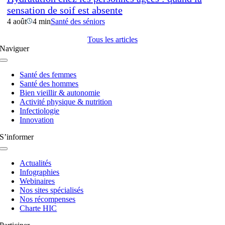
sensation de soif est absente
4 août
4 min
Santé des séniors
Tous les articles
Naviguer
Navigation
à
Santé des femmes
bascule
Santé des hommes
Bien vieillir & autonomie
Activité physique & nutrition
Infectiologie
Innovation
S’informer
Navigation
à
Actualités
bascule
Infographies
Webinaires
Nos sites spécialisés
Nos récompenses
Charte HIC