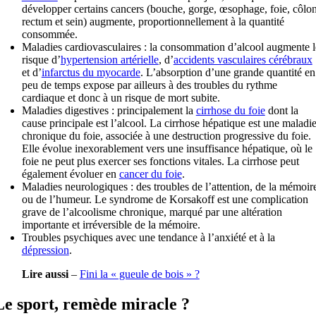
développer certains cancers (bouche, gorge, œsophage, foie, côlon
rectum et sein) augmente, proportionnellement à la quantité
consommée.
Maladies cardiovasculaires : la consommation d’alcool augmente l
risque d’
hypertension artérielle
, d’
accidents vasculaires cérébraux
et d’
infarctus du myocarde
. L’absorption d’une grande quantité en
peu de temps expose par ailleurs à des troubles du rythme
cardiaque et donc à un risque de mort subite.
Maladies digestives : principalement la
cirrhose du foie
dont la
cause principale est l’alcool. La cirrhose hépatique est une maladi
chronique du foie, associée à une destruction progressive du foie.
Elle évolue inexorablement vers une insuffisance hépatique, où le
foie ne peut plus exercer ses fonctions vitales. La cirrhose peut
également évoluer en
cancer du foie
.
Maladies neurologiques : des troubles de l’attention, de la mémoir
ou de l’humeur. Le syndrome de Korsakoff est une complication
grave de l’alcoolisme chronique, marqué par une altération
importante et irréversible de la mémoire.
Troubles psychiques avec une tendance à l’anxiété et à la
dépression
.
Lire aussi
–
Fini la « gueule de bois » ?
Le sport, remède miracle ?