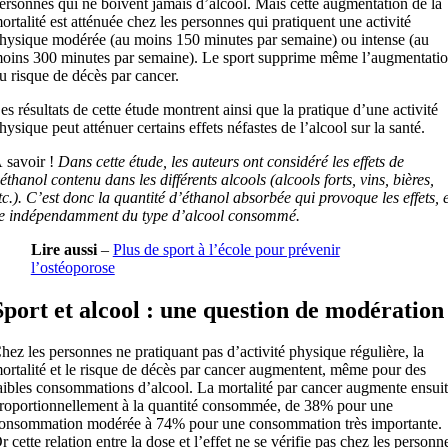
ersonnes qui ne boivent jamais d’alcool. Mais cette augmentation de la
ortalité est atténuée chez les personnes qui pratiquent une activité
hysique modérée (au moins 150 minutes par semaine) ou intense (au
oins 300 minutes par semaine). Le sport supprime même l’augmentati
u risque de décès par cancer.
es résultats de cette étude montrent ainsi que la pratique d’une activité
hysique peut atténuer certains effets néfastes de l’alcool sur la santé.
 savoir !
Dans cette étude, les auteurs ont considéré les effets de
’éthanol contenu dans les différents alcools (alcools forts, vins, bières,
tc.). C’est donc la quantité d’éthanol absorbée qui provoque les effets, e
e indépendamment du type d’alcool consommé.
Lire aussi
–
Plus de sport à l’école pour prévenir
l’ostéoporose
Sport et alcool : une question de modération
hez les personnes ne pratiquant pas d’activité physique régulière, la
ortalité et le risque de décès par cancer augmentent, même pour des
aibles consommations d’alcool. La mortalité par cancer augmente ensui
roportionnellement à la quantité consommée, de 38% pour une
onsommation modérée à 74% pour une consommation très importante.
r cette relation entre la dose et l’effet ne se vérifie pas chez les personn