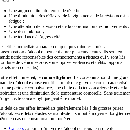
erveau :
Une augmentation du temps de réaction;
Une diminution des réflexes, de la vigilance et de la résistance à la
fatigue ;
Une altération de la vision et de la coordination des mouvements ;
Une désinhibition ;
Une tendance à l’agressivité.
es effets immédiats apparaissent quelques minutes après la
onsommation d’alcool et peuvent durer plusieurs heures. Ils sont en
rande partie responsables des comportements à risques qui y sont liés
conduite de véhicules sous son emprise, violences et délits, rapports
exuels non consentis).
utre effet immédiat, le
coma éthylique
. La consommation d’une grand
uantité d’alcool expose en effet à un risque grave de coma, caractérisé
ar une perte de connaissance, une chute de la tension artérielle et de la
espiration et une diminution de la température corporelle. Sans traitemen
’urgence, le coma éthylique peut être mortel.
u-delà de ces effets immédiats généralement liés à de grosses prises
’alcool, ses effets néfastes se manifestent surtout à moyen et long terme
ême en cas de consommation modérée :
Cancers
: à partir d’un verre d’alcool par jour, le risque de