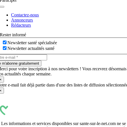
Participer
Navigation
à
Contactez-nous
bascule
Annonceurs
Rédacteurs
Rester informé
Newsletter santé spécialisée
Newsletter actualités santé
e m'abonne gratuitement
erci pour votre inscription à nos newsletters ! Vous recevrez désormais
os actualités chaque semaine.
×
otre e-mail fait déjà partie dans d'une des listes de diffusion sélectionné
×
Les informations et services disponibles sur sante-sur-le-net.com ne se