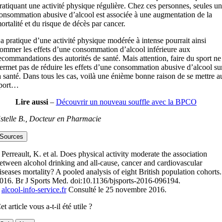
ratiquant une activité physique régulière. Chez ces personnes, seules u
onsommation abusive d’alcool est associée à une augmentation de la
ortalité et du risque de décès par cancer.
a pratique d’une activité physique modérée à intense pourrait ainsi
ommer les effets d’une consommation d’alcool inférieure aux
ecommandations des autorités de santé. Mais attention, faire du sport ne
ermet pas de réduire les effets d’une consommation abusive d’alcool su
a santé. Dans tous les cas, voilà une énième bonne raison de se mettre a
port…
Lire aussi
–
Découvrir un nouveau souffle avec la BPCO
stelle B., Docteur en Pharmacie
Sources
 Perreault, K. et al. Does physical activity moderate the association
etween alcohol drinking and all-cause, cancer and cardiovascular
iseases mortality? A pooled analysis of eight British population cohorts.
016. Br J Sports Med. doi:10.1136/bjsports-2016-096194.
–
alcool-info-service.fr
Consulté le 25 novembre 2016.
et article vous a-t-il été utile ?