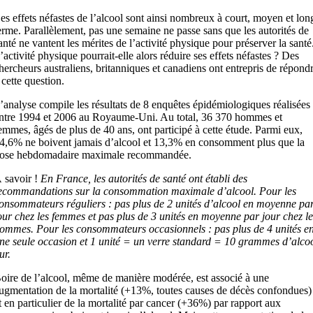
es effets néfastes de l’alcool sont ainsi nombreux à court, moyen et lon
erme. Parallèlement, pas une semaine ne passe sans que les autorités de
anté ne vantent les mérites de l’activité physique pour préserver la santé
’activité physique pourrait-elle alors réduire ses effets néfastes ? Des
hercheurs australiens, britanniques et canadiens ont entrepris de répond
 cette question.
’analyse compile les résultats de 8 enquêtes épidémiologiques réalisées
ntre 1994 et 2006 au Royaume-Uni. Au total, 36 370 hommes et
emmes, âgés de plus de 40 ans, ont participé à cette étude. Parmi eux,
4,6% ne boivent jamais d’alcool et 13,3% en consomment plus que la
ose hebdomadaire maximale recommandée.
 savoir !
En France, les autorités de santé ont établi des
ecommandations sur la consommation maximale d’alcool. Pour les
onsommateurs réguliers : pas plus de 2 unités d’alcool en moyenne pa
our chez les femmes et pas plus de 3 unités en moyenne par jour chez le
ommes. Pour les consommateurs occasionnels : pas plus de 4 unités e
ne seule occasion et 1 unité = un verre standard = 10 grammes d’alco
ur.
oire de l’alcool, même de manière modérée, est associé à une
ugmentation de la mortalité (+13%, toutes causes de décès confondues)
t en particulier de la mortalité par cancer (+36%) par rapport aux