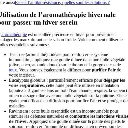
ire aussi
Face à l’antibiorésistance, quelles sont les solutions ?
Utilisation de l’aromathérapie hivernale
pour passer un hiver serein
’
aromathérapie
est une alliée précieuse en hiver pour prévenir et
oulager les maux durant cette saison froide. Voici comment utiliser les
uiles essentielles suivantes :
Tea Tree (arbre à thé) : idéale pour renforcer le système
immunitaire, appliquez une goutte diluée dans une huile végétale
(olive, coco, amande douce) sur le thorax et la gorge en cas de
toux
. Vous pouvez également la diffuser pour
purifier l’air
de
votre intérieur.
Eucalyptus globulus : particulièrement efficace pour
dégager les
voies respiratoires
, cette huile peut être utilisée en inhalation
(ajoutez 2-3 gouttes dans un bol d’eau chaude, respirez la vapeur)
ou en massage dilué avec une huile végétale sur la poitrine. Elle es
également efficace en diffusion pour purifier l’air et se protéger de
maladies.
Ravintsara : cette huile essentielle est un incontournable pour
stimuler les défenses naturelles et
combattre les infections virale
de l’hiver
. Appliquez une goutte diluée sur la plante des pieds le
soir pour renforcer l’immunité ou diffusez-la en prévention des