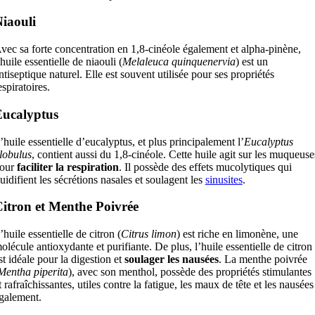
iaouli
vec sa forte concentration en 1,8-cinéole également et alpha-pinène,
’huile essentielle de niaouli (
Melaleuca quinquenervia
) est un
ntiseptique naturel. Elle est souvent utilisée pour ses propriétés
espiratoires.
ucalyptus
’huile essentielle d’eucalyptus, et plus principalement l’
Eucalyptus
lobulus
, contient aussi du 1,8-cinéole. Cette huile agit sur les muqueuse
our
faciliter la respiration
. Il possède des effets mucolytiques qui
luidifient les sécrétions nasales et soulagent les
sinusites
.
itron et Menthe Poivrée
’huile essentielle de citron (
Citrus limon
) est riche en limonène, une
olécule antioxydante et purifiante. De plus, l’huile essentielle de citron
st idéale pour la digestion et
soulager les nausées
. La menthe poivrée
Mentha piperita
), avec son menthol, possède des propriétés stimulantes
t rafraîchissantes, utiles contre la fatigue, les maux de tête et les nausées
galement.