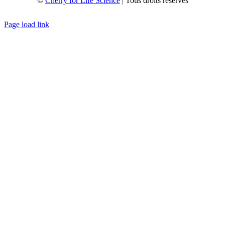
©
Cherry for Life Science
| Tous droits réservés
Créé avec
par
zakaru.studio
Page load link