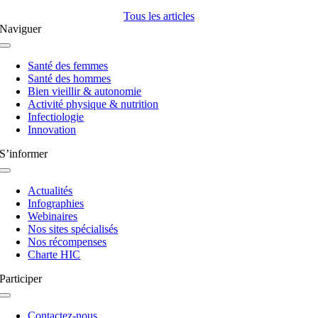
Tous les articles
Naviguer
Navigation
à
Santé des femmes
bascule
Santé des hommes
Bien vieillir & autonomie
Activité physique & nutrition
Infectiologie
Innovation
S’informer
Navigation
à
Actualités
bascule
Infographies
Webinaires
Nos sites spécialisés
Nos récompenses
Charte HIC
Participer
Navigation
à
Contactez-nous