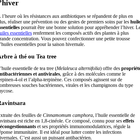
l’hiver
 l’heure où les résistances aux antibiotiques se répandent de plus en
lus, réaliser une prévention ou des gestes de premiers soins par les
huil
ssentielles
pourrait être une bonne solution pour appréhender l’hiver. L
uiles essentielles
renferment les composés actifs des plantes à plus
rande concentration. Vous pouvez confectionner une petite trousse
’huiles essentielles pour la saison hivernale.
rbre à thé ou Tea tree
’huile essentielle de tea tree (
Melaleuca alternifolia
) offre des
propriét
ntibactériennes et antivirales
, grâce à des molécules comme le
erpinen-4-ol et l’alpha-terpinène. Ces composés agissent sur de
ombreuses souches bactériennes, virales et les champignons du type
ycose.
avintsara
xtraite des feuilles de
Cinnamomum camphora
, l’huile essentielle de
avintsara est riche en 1,8-cinéole. Ce composé, connu pour ses
effets
écongestionnants
et ses propriétés immunomodulatrices, régule la
éponse immunitaire. Il est idéal pour lutter contre les infections
ivernales. C’est aussi un puissant antibactérien.