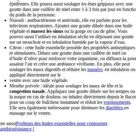
épidémies. Elle pourra aussi soulager les états grippaux avec une
goutte dans une cuillère de miel entre 1 à 3 fois par jour en foncti
du poids de la personne.
Niaouli : antibactérienne et antivirale, elle est parfaite pour les
infections respiratoires. Ajoutez une goutte diluée dans une huile
végétale et
massez les sinus
ou la gorge en cas de gêne. Vous
pouvez aussi l’utiliser en inhalation sèche en déposant une goutte
sur un mouchoir et en inhalation humide par la vapeur d’eau.
Citron : cette huile essentielle possède des propriétés antiseptiques
et stimulantes. Diluez une goutte dans une cuillère de miel ou
d’huile d’olive pour renforcer votre organisme, ou diffusez-la pou
assainir l’air et créer une ambiance vivifiante. En plus, elle peut
soulager les maux digestifs et réduire les
nausées
, en inhalation ou
appliqué directement sur le
ventre avec une huile végétale.
Menthe poivrée : idéale pour soulager les maux de tête et la
congestion nasale
. Appliquez une goutte diluée sur les tempes ou
la nuque en cas de douleur, ou inhalez directement depuis le flaco
pour un coup de fraîcheur instantané et réduit les
vomissements
.
Elle sera également intéressante pour diminuer les
diarrhées
en
massage sur le ventre.
ire aussi
Profitons des huiles essentielles pour contourner
’antibiorésistance !