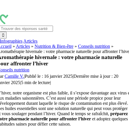
Passer
au
contenu
Rechercher:
Infographies
Articles
ccueil
»
Articles
»
Nutrition & Bien-être
»
Conseils nutrition
»
romathérapie hivernale : votre pharmacie naturelle pour affronter l’hive
romathérapie hivernale : votre pharmacie naturelle
our affronter l’hiver
onseils nutrition
ar
Camille V.
|
Publié le : 16 janvier 2025
|
Dernière mise à jour : 20
anvier 2025
|
5 min de lecture
|
’hiver, notre organisme est plus faible, il s’expose davantage aux virus 
ux maladies saisonnières. C’est aussi une période propice pour leur
éveloppement durant laquelle le risque de contamination est plus élevé.
es huiles essentielles sont une solution naturelle qui peut vous protéger
t vous soulager pendant l’hiver. Quand le temps se rafraîchit,
préparez
otre pharmacie naturelle
pour affronter l’hiver
et adoptez quelques
abitudes saines pour défier cette saison.