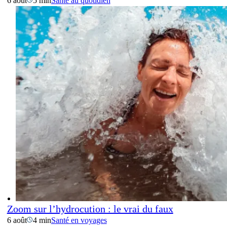
6 août
5 min
Santé au quotidien
Zoom sur l’hydrocution : le vrai du faux
6 août
4 min
Santé en voyages