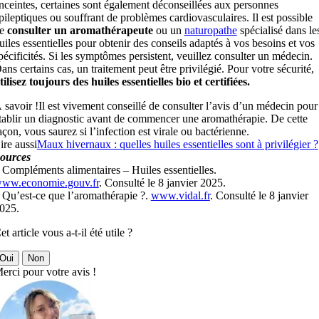
nceintes, certaines sont également déconseillées aux personnes
pileptiques ou souffrant de problèmes cardiovasculaires. Il est possible
de
consulter un aromathérapeute
ou un
naturopathe
spécialisé dans le
uiles essentielles pour obtenir des conseils adaptés à vos besoins et vos
pécificités. Si les symptômes persistent, veuillez consulter un médecin.
ans certains cas, un traitement peut être privilégié. Pour votre sécurité,
tilisez toujours des huiles essentielles bio et certifiées.
 savoir !
Il est vivement conseillé de consulter l’avis d’un médecin pour
tablir un diagnostic avant de commencer une aromathérapie. De cette
açon, vous saurez si l’infection est virale ou bactérienne.
ire aussi
Maux hivernaux : quelles huiles essentielles sont à privilégier ?
ources
 Compléments alimentaires – Huiles essentielles.
ww.economie.gouv.fr
. Consulté le 8 janvier 2025.
 Qu’est-ce que l’aromathérapie ?.
www.vidal.fr
. Consulté le 8 janvier
025.
et article vous a-t-il été utile ?
Oui
Non
erci pour votre avis !