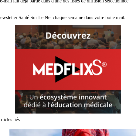
e-mail fait déjà partie dans d'une des listes de diffusion sélectionnée.
ewsletter Santé Sur Le Net chaque semaine dans votre boite mail.
rticles liés