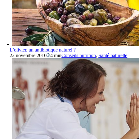
L’olivier, un antibiotique naturel ?
22 novembre 2016
4 min
Conseils nutrition
,
Santé naturelle