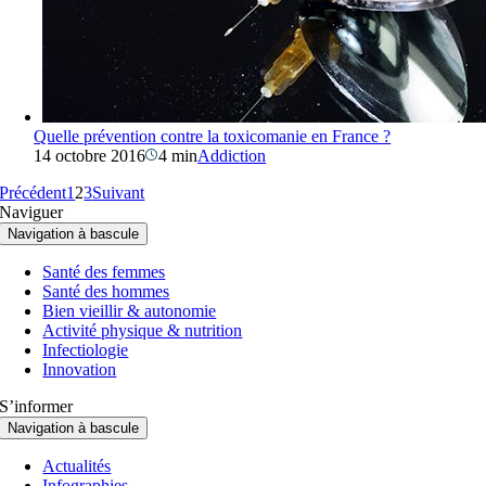
Quelle prévention contre la toxicomanie en France ?
14 octobre 2016
4 min
Addiction
Précédent
1
2
3
Suivant
Naviguer
Navigation à bascule
Santé des femmes
Santé des hommes
Bien vieillir & autonomie
Activité physique & nutrition
Infectiologie
Innovation
S’informer
Navigation à bascule
Actualités
Infographies