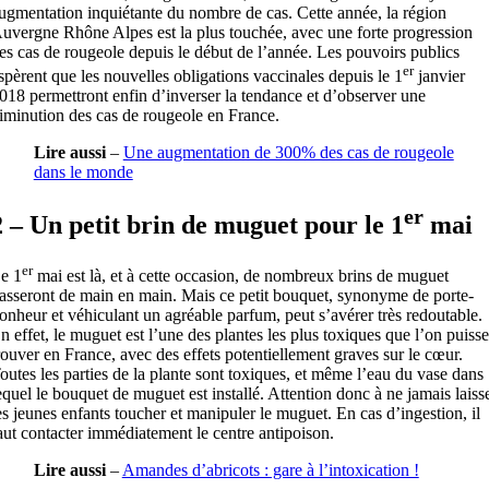
ugmentation inquiétante du nombre de cas. Cette année, la région
uvergne Rhône Alpes est la plus touchée, avec une forte progression
es cas de rougeole depuis le début de l’année. Les pouvoirs publics
er
spèrent que les nouvelles obligations vaccinales depuis le 1
janvier
018 permettront enfin d’inverser la tendance et d’observer une
iminution des cas de rougeole en France.
Lire aussi
–
Une augmentation de 300% des cas de rougeole
dans le monde
er
2 – Un petit brin de muguet pour le 1
mai
er
e 1
mai est là, et à cette occasion, de nombreux brins de muguet
asseront de main en main. Mais ce petit bouquet, synonyme de porte-
onheur et véhiculant un agréable parfum, peut s’avérer très redoutable.
n effet, le muguet est l’une des plantes les plus toxiques que l’on puisse
rouver en France, avec des effets potentiellement graves sur le cœur.
outes les parties de la plante sont toxiques, et même l’eau du vase dans
equel le bouquet de muguet est installé. Attention donc à ne jamais laiss
es jeunes enfants toucher et manipuler le muguet. En cas d’ingestion, il
aut contacter immédiatement le centre antipoison.
Lire aussi
–
Amandes d’abricots : gare à l’intoxication !