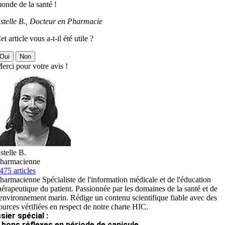
onde de la santé !
stelle B., Docteur en Pharmacie
et article vous a-t-il été utile ?
Oui
Non
erci pour votre avis !
stelle B.
harmacienne
475 articles
harmacienne Spécialiste de l'information médicale et de l'éducation
hérapeutique du patient. Passionnée par les domaines de la santé et de
'environnement marin. Rédige un contenu scientifique fiable avec des
ources vérifiées en respect de notre charte HIC.
sier spécial :
 bons réflexes en période de canicule