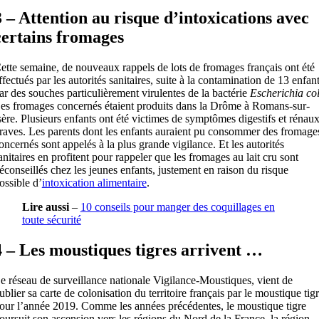
3 – Attention au risque d’intoxications avec
certains fromages
ette semaine, de nouveaux rappels de lots de fromages français ont été
ffectués par les autorités sanitaires, suite à la contamination de 13 enfan
ar des souches particulièrement virulentes de la bactérie
Escherichia col
es fromages concernés étaient produits dans la Drôme à Romans-sur-
sère. Plusieurs enfants ont été victimes de symptômes digestifs et rénau
raves. Les parents dont les enfants auraient pu consommer des fromage
oncernés sont appelés à la plus grande vigilance. Et les autorités
anitaires en profitent pour rappeler que les fromages au lait cru sont
éconseillés chez les jeunes enfants, justement en raison du risque
ossible d’
intoxication alimentaire
.
Lire aussi
–
10 conseils pour manger des coquillages en
toute sécurité
4 – Les moustiques tigres arrivent …
e réseau de surveillance nationale Vigilance-Moustiques, vient de
ublier sa carte de colonisation du territoire français par le moustique tig
our l’année 2019. Comme les années précédentes, le moustique tigre
oursuit son ascension vers les régions du Nord de la France, la région