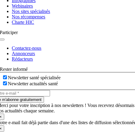
Infographies
Webinaires
Nos sites spécialisés
Nos récompenses
Charte HIC
Participer
Navigation
à
Contactez-nous
bascule
Annonceurs
Rédacteurs
Rester informé
Newsletter santé spécialisée
Newsletter actualités santé
e m'abonne gratuitement
erci pour votre inscription à nos newsletters ! Vous recevrez désormais
os actualités chaque semaine.
×
otre e-mail fait déjà partie dans d'une des listes de diffusion sélectionné
×