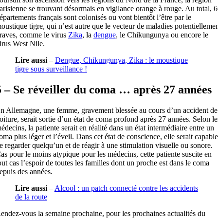
arisienne se trouvant désormais en vigilance orange à rouge. Au total, 
épartements français sont colonisés ou vont bientôt l’être par le
oustique tigre, qui n’est autre que le vecteur de maladies potentielleme
raves, comme le virus
Zika
, la
dengue
, le Chikungunya ou encore le
irus West Nile.
Lire aussi
–
Dengue, Chikungunya, Zika : le moustique
tigre sous surveillance !
5 – Se réveiller du coma … après 27 années
n Allemagne, une femme, gravement blessée au cours d’un accident de
oiture, serait sortie d’un état de coma profond après 27 années. Selon le
édecins, la patiente serait en réalité dans un état intermédiaire entre un
oma plus léger et l’éveil. Dans cet état de conscience, elle serait capable
e regarder quelqu’un et de réagir à une stimulation visuelle ou sonore.
as pour le moins atypique pour les médecins, cette patiente suscite en
out cas l’espoir de toutes les familles dont un proche est dans le coma
epuis des années.
Lire aussi
–
Alcool : un patch connecté contre les accidents
de la route
endez-vous la semaine prochaine, pour les prochaines actualités du