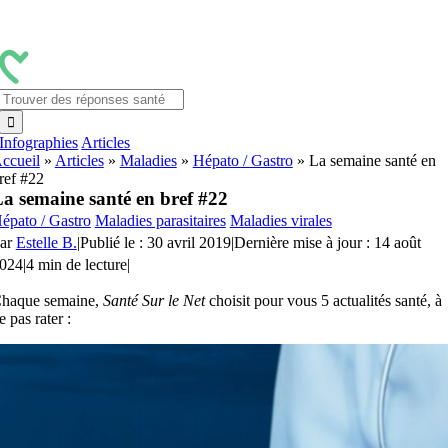
Passer
au
contenu
Rechercher:
Infographies
Articles
ccueil
»
Articles
»
Maladies
»
Hépato / Gastro
»
La semaine santé en
ref #22
a semaine santé en bref #22
épato / Gastro
Maladies parasitaires
Maladies virales
ar
Estelle B.
|
Publié le : 30 avril 2019
|
Dernière mise à jour : 14 août
024
|
4 min de lecture
|
haque semaine,
Santé Sur le Net
choisit pour vous 5 actualités santé, à
e pas rater :