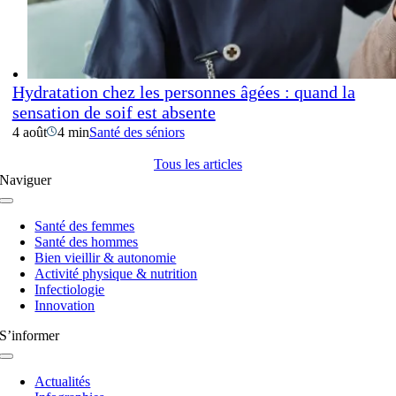
Hydratation chez les personnes âgées : quand la
sensation de soif est absente
4 août
4 min
Santé des séniors
Tous les articles
Naviguer
Navigation
à
Santé des femmes
bascule
Santé des hommes
Bien vieillir & autonomie
Activité physique & nutrition
Infectiologie
Innovation
S’informer
Navigation
à
Actualités
bascule