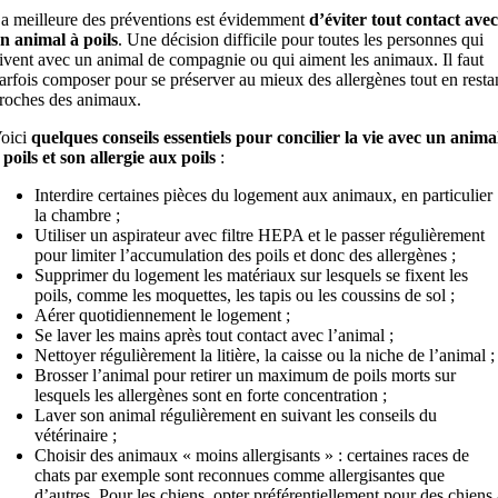
a meilleure des préventions est évidemment
d’éviter tout contact avec
n animal à poils
. Une décision difficile pour toutes les personnes qui
ivent avec un animal de compagnie ou qui aiment les animaux. Il faut
arfois composer pour se préserver au mieux des allergènes tout en resta
roches des animaux.
oici
quelques conseils essentiels pour concilier la vie avec un anima
 poils et son allergie aux poils
:
Interdire certaines pièces du logement aux animaux, en particulier
la chambre ;
Utiliser un aspirateur avec filtre HEPA et le passer régulièrement
pour limiter l’accumulation des poils et donc des allergènes ;
Supprimer du logement les matériaux sur lesquels se fixent les
poils, comme les moquettes, les tapis ou les coussins de sol ;
Aérer quotidiennement le logement ;
Se laver les mains après tout contact avec l’animal ;
Nettoyer régulièrement la litière, la caisse ou la niche de l’animal ;
Brosser l’animal pour retirer un maximum de poils morts sur
lesquels les allergènes sont en forte concentration ;
Laver son animal régulièrement en suivant les conseils du
vétérinaire ;
Choisir des animaux « moins allergisants » : certaines races de
chats par exemple sont reconnues comme allergisantes que
d’autres. Pour les chiens, opter préférentiellement pour des chiens 