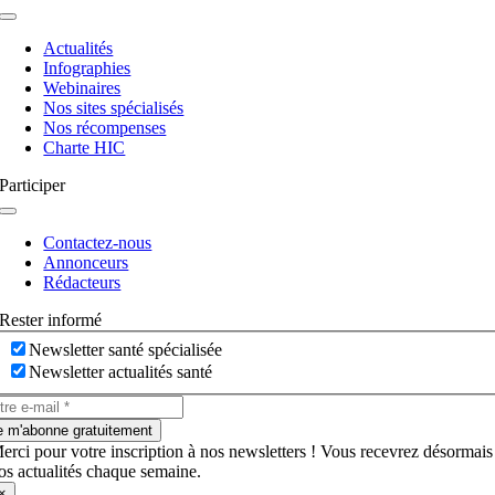
Navigation
à
Actualités
bascule
Infographies
Webinaires
Nos sites spécialisés
Nos récompenses
Charte HIC
Participer
Navigation
à
Contactez-nous
bascule
Annonceurs
Rédacteurs
Rester informé
Newsletter santé spécialisée
Newsletter actualités santé
e m'abonne gratuitement
erci pour votre inscription à nos newsletters ! Vous recevrez désormais
os actualités chaque semaine.
×