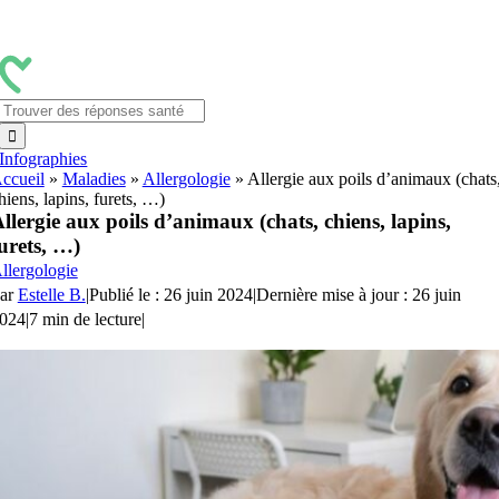
Passer
au
contenu
Rechercher:
Infographies
ccueil
»
Maladies
»
Allergologie
»
Allergie aux poils d’animaux (chats
hiens, lapins, furets, …)
llergie aux poils d’animaux (chats, chiens, lapins,
urets, …)
llergologie
ar
Estelle B.
|
Publié le : 26 juin 2024
|
Dernière mise à jour : 26 juin
024
|
7 min de lecture
|