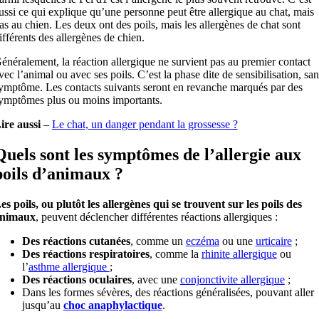
ussi ce qui explique qu’une personne peut être allergique au chat, mais
as au chien. Les deux ont des poils, mais les allergènes de chat sont
ifférents des allergènes de chien.
énéralement, la réaction allergique ne survient pas au premier contact
vec l’animal ou avec ses poils. C’est la phase dite de sensibilisation, san
ymptôme. Les contacts suivants seront en revanche marqués par des
ymptômes plus ou moins importants.
ire aussi
–
Le chat, un danger pendant la grossesse ?
Quels sont les symptômes de l’allergie aux
poils d’animaux ?
es poils, ou plutôt les allergènes qui se trouvent sur les poils des
nimaux
, peuvent déclencher différentes réactions allergiques :
Des réactions cutanées
, comme un
eczéma
ou une
urticaire
;
Des réactions respiratoires
, comme la
rhinite allergique
ou
l’
asthme allergique
;
Des réactions oculaires
, avec une
conjonctivite allergique
;
Dans les formes sévères, des réactions généralisées, pouvant aller
jusqu’au
choc anaphylactique
.