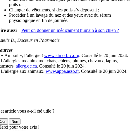
poils ras ;
Changer de vêtements, si des poils s’y déposent ;
Procéder à un lavage du nez et des yeux avec du sérum
physiologique en fin de journée.
ire aussi
–
Peut-on donner un médicament humain à son chien ?
stelle B., Docteur en Pharmacie
ources
 « Au poil », l’allergie !
www.atmo-bfc.org
. Consulté le 20 juin 2024.
 L’allergie aux animaux : chats, chiens, plumes, chevaux, lapins,
amsters.
allerg.qc.ca
. Consulté le 20 juin 2024.
 L’allergie aux animaux.
www.appa.asso.fr
. Consulté le 20 juin 2024.
et article vous a-t-il été utile ?
Oui
Non
erci pour votre avis !