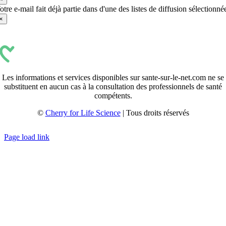
otre e-mail fait déjà partie dans d'une des listes de diffusion sélectionné
×
Les informations et services disponibles sur sante-sur-le-net.com ne se
substituent en aucun cas à la consultation des professionnels de santé
compétents.
©
Cherry for Life Science
| Tous droits réservés
Créé avec
par
zakaru.studio
Page load link