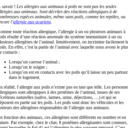
 savoir !
Les allergies aux animaux à poils ne sont pas les seules
llergies aux animaux. Sont décrites des réactions allergiques à de
ombreuses espèces animales, même sans poils, comme les reptiles, ou
ncore l’
allergie aux acariens
.
omme toute réaction allergique, l’allergie à un ou plusieurs animaux à
oils résulte d’une réaction anormale du système immunitaire à un ou
lusieurs allergènes de l’animal. Intuitivement, on incrimine facilement l
oils. En effet, c’est la partie de l’animal avec laquelle nous avons le plu
e contacts :
Lorsqu’on caresse l’animal ;
Lorsqu’on le soigne ;
Lorsqu’on est en contacts avec les poils qu’il laisse un peu partout
dans le logement.
n réalité, l’allergie aux poils n’existe pas en tant que telle. Les personne
llergiques sont allergiques à des protéines de l’animal, issues de ses
écrétions naturelles (salive, larmes, urine, déjections, …) et qui se
éposent en partie sur les poils. Les poils sont donc les véhicules et les
orteurs des allergènes responsables de l’allergie aux animaux.
n fonction des animaux, ces allergènes sont différents en nombre et en
ature. Par exemple, chez le chat, 8 protéines allergisantes sont connues,
armi lesquelles le Fel d1 est l’allergène le plus souvent retrouvé. C’est