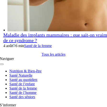
Maladie des implants mammaires : que sait-on vraim
de ce syndrome ?
4 août
6 min
Santé de la femme
Tous les articles
Naviguer
Navigation
à
Nutrition & Bien-être
bascule
Santé Naturelle
Santé au quotidien
Santé de l’enfant
Santé de la femme
Santé de l’homme
Santé des séniors
S’informer