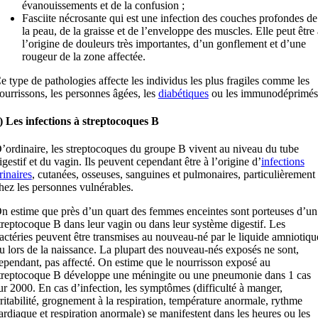
évanouissements et de la confusion ;
Fasciite nécrosante qui est une infection des couches profondes de
la peau, de la graisse et de l’enveloppe des muscles. Elle peut être 
l’origine de douleurs très importantes, d’un gonflement et d’une
rougeur de la zone affectée.
e type de pathologies affecte les individus les plus fragiles comme les
ourrissons, les personnes âgées, les
diabétiques
ou les immunodéprimés
) Les infections à streptocoques B
’ordinaire, les streptocoques du groupe B vivent au niveau du tube
igestif et du vagin. Ils peuvent cependant être à l’origine d’
infections
rinaires
, cutanées, osseuses, sanguines et pulmonaires, particulièrement
hez les personnes vulnérables.
n estime que près d’un quart des femmes enceintes sont porteuses d’un
treptocoque B dans leur vagin ou dans leur système digestif. Les
actéries peuvent être transmises au nouveau-né par le liquide amniotiqu
u lors de la naissance. La plupart des nouveau-nés exposés ne sont,
ependant, pas affecté. On estime que le nourrisson exposé au
treptocoque B développe une méningite ou une pneumonie dans 1 cas
ur 2000. En cas d’infection, les symptômes (difficulté à manger,
rritabilité, grognement à la respiration, température anormale, rythme
ardiaque et respiration anormale) se manifestent dans les heures ou les