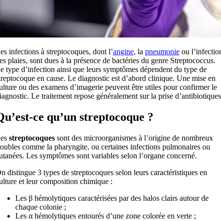
es infections à streptocoques, dont l’
angine
, la
pneumonie
ou l’infectio
es plaies, sont dues à la présence de bactéries du genre Streptococcus.
e type d’infection ainsi que leurs symptômes dépendent du type de
treptocoque en cause. Le diagnostic est d’abord clinique. Une mise en
ulture ou des examens d’imagerie peuvent être utiles pour confirmer le
iagnostic. Le traitement repose généralement sur la prise d’antibiotiques
Qu’est-ce qu’un streptocoque ?
es
streptocoques
sont des microorganismes à l’origine de nombreux
roubles comme la pharyngite, ou certaines infections pulmonaires ou
utanées. Les symptômes sont variables selon l’organe concerné.
n distingue 3 types de streptocoques selon leurs caractéristiques en
ulture et leur composition chimique :
Les β hémolytiques caractérisées par des halos clairs autour de
chaque colonie ;
Les α hémolytiques entourés d’une zone colorée en verte ;