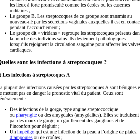
les lieux à forte promiscuité comme les écoles ou les casernes
militaires ;
Le groupe B. Les streptocoques de ce groupe sont transmis au
nouveau-né par les sécrétions vaginales auxquelles il est en contac
pendant l’accouchement ;
Le groupe dit « viridans » regroupe les streptocoques présents dan
la bouche des individus sains. Ils deviennent pathologiques
lorsqu’ils rejoignent la circulation sanguine pour affecter les valve
cardiaques.
uelles sont les infections à streptocoques ?
) Les infections à streptocoques A
a plupart des infections causées par les streptocoques A sont bénignes e
e mettent pas en danger le pronostic vital du patient. Ceux sont
énéralement :
Des infections de la gorge, type angine streptococcique
ou
pharyngite
ou des amygdales (amygdalites). Elles se traduisent
par des maux de gorge, un gonflement des ganglions et de
l’inconfort pour déglutir ;
Un
impétigo
qui est une infection de la peau à l’origine de plaies,
d’ampoules
ou de croûtes ;