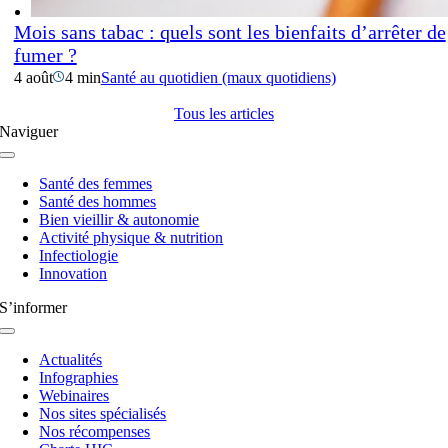
Mois sans tabac : quels sont les bienfaits d’arrêter de
fumer ?
4 août
4 min
Santé au quotidien (maux quotidiens)
Tous les articles
Naviguer
Navigation
à
Santé des femmes
bascule
Santé des hommes
Bien vieillir & autonomie
Activité physique & nutrition
Infectiologie
Innovation
S’informer
Navigation
à
Actualités
bascule
Infographies
Webinaires
Nos sites spécialisés
Nos récompenses