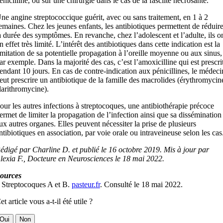
énicilline, ou sur une chirurgie dans le cas de la fasciite nécrosante.
ne angine streptococcique guérit, avec ou sans traitement, en 1 à 2
emaines. Chez les jeunes enfants, les antibiotiques permettent de réduir
a durée des symptômes. En revanche, chez l’adolescent et l’adulte, ils o
n effet très limité. L’intérêt des antibiotiques dans cette indication est la
imitation de sa potentielle propagation à l’oreille moyenne ou aux sinus,
ar exemple. Dans la majorité des cas, c’est l’amoxicilline qui est prescri
endant 10 jours. En cas de contre-indication aux pénicillines, le médeci
eut prescrire un antibiotique de la famille des macrolides (érythromycin
larithromycine).
our les autres infections à streptocoques, une antibiothérapie précoce
ermet de limiter la propagation de l’infection ainsi que sa dissémination
ux autres organes. Elles peuvent nécessiter la prise de plusieurs
ntibiotiques en association, par voie orale ou intraveineuse selon les cas
édigé par Charline D. et publié le
16 octobre 2019. Mis à jour par
lexia F., Docteure en Neurosciences le 18 mai 2022.
ources
 Streptocoques A et B.
pasteur.fr
. Consulté le 18 mai 2022.
et article vous a-t-il été utile ?
Oui
Non