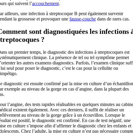
ours qui suivent l’
accouchement
.
ar ailleurs, une infection à streptocoque B peut également survenir
endant la grossesse et provoquer une
fausse-couche
dans de rares cas.
Comment sont diagnostiquées les infections 
streptocoques ?
ans un premier temps, le diagnostic des infections à streptocoques est
ystématiquement clinique. La présence de tel ou tel symptôme permet
’orienter les autres examens diagnostics. Parfois, l’examen clinique suff
 lui seul pour poser le diagnostic, c’est le cas pour la cellulite ou
’impétigo.
e diagnostic est ensuite confirmé par la mise en culture d’un échantillon
ar exemple au niveau de la gorge en cas d’angine, dans la plupart des
as.
our l’angine, des tests rapides réalisables en quelques minutes au cabine
édical existent également. Avec ces derniers, il suffit de réaliser un
rélèvement au niveau de la gorge grâce à un écouvillon. Lorsque le
ésultat est positif, le diagnostic est confirmé. En cas de test négatif, une
ise en culture s’impose afin d’affirmer le diagnostic chez les enfants et
dolescents. Chez l’adulte, la mise en culture n’est pas nécessaire compt