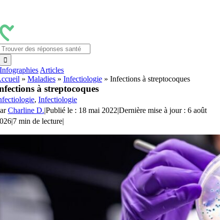
Passer
au
contenu
Rechercher:
Infographies
Articles
ccueil
»
Maladies
»
Infectiologie
»
Infections à streptocoques
nfections à streptocoques
nfectiologie
,
Infectiologie
ar
Charline D.
|
Publié le : 18 mai 2022
|
Dernière mise à jour : 6 août
026
|
7 min de lecture
|