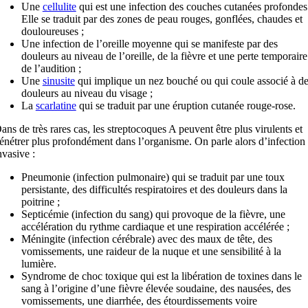
Une
cellulite
qui est une infection des couches cutanées profondes
Elle se traduit par des zones de peau rouges, gonflées, chaudes et
douloureuses ;
Une infection de l’oreille moyenne qui se manifeste par des
douleurs au niveau de l’oreille, de la fièvre et une perte temporaire
de l’audition ;
Une
sinusite
qui implique un nez bouché ou qui coule associé à d
douleurs au niveau du visage ;
La
scarlatine
qui se traduit par une éruption cutanée rouge-rose.
ans de très rares cas, les streptocoques A peuvent être plus virulents et
énétrer plus profondément dans l’organisme. On parle alors d’infection
nvasive :
Pneumonie (infection pulmonaire) qui se traduit par une toux
persistante, des difficultés respiratoires et des douleurs dans la
poitrine ;
Septicémie (infection du sang) qui provoque de la fièvre, une
accélération du rythme cardiaque et une respiration accélérée ;
Méningite (infection cérébrale) avec des maux de tête, des
vomissements, une raideur de la nuque et une sensibilité à la
lumière.
Syndrome de choc toxique qui est la libération de toxines dans le
sang à l’origine d’une fièvre élevée soudaine, des nausées, des
vomissements, une diarrhée, des étourdissements voire