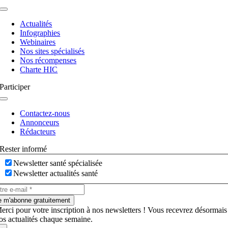
Navigation
à
Actualités
bascule
Infographies
Webinaires
Nos sites spécialisés
Nos récompenses
Charte HIC
Participer
Navigation
à
Contactez-nous
bascule
Annonceurs
Rédacteurs
Rester informé
Newsletter santé spécialisée
Newsletter actualités santé
e m'abonne gratuitement
erci pour votre inscription à nos newsletters ! Vous recevrez désormais
os actualités chaque semaine.