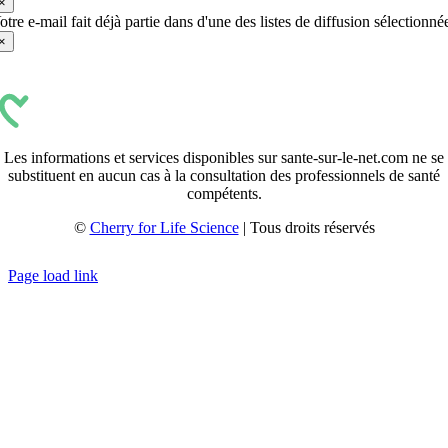
×
otre e-mail fait déjà partie dans d'une des listes de diffusion sélectionné
×
Les informations et services disponibles sur sante-sur-le-net.com ne se
substituent en aucun cas à la consultation des professionnels de santé
compétents.
©
Cherry for Life Science
| Tous droits réservés
Créé avec
par
zakaru.studio
Page load link