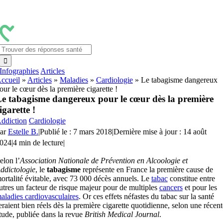
Passer
au
contenu
Rechercher:
Infographies
Articles
ccueil
»
Articles
»
Maladies
»
Cardiologie
»
Le tabagisme dangereux
our le cœur dès la première cigarette !
e tabagisme dangereux pour le cœur dès la première
igarette !
ddiction
Cardiologie
ar
Estelle B.
|
Publié le : 7 mars 2018
|
Dernière mise à jour : 14 août
024
|
4 min de lecture
|
elon l’
Association Nationale de Prévention en Alcoologie et
ddictologie
, le
tabagisme
représente en France la première cause de
ortalité évitable, avec 73 000 décès annuels. Le
tabac
constitue entre
utres un facteur de risque majeur pour de multiples
cancers
et pour les
aladies cardiovasculaires
. Or ces effets néfastes du tabac sur la santé
eraient bien réels dès la première cigarette quotidienne, selon une récent
tude, publiée dans la revue
British Medical Journal
.