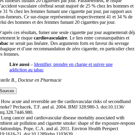
es fumeurs fumant 20 cigarettes par jour. Parallèlement, le risque
’accident vasculaire cérébral serait majoré de 25 % chez les hommes et
e 31 % chez les femmes fumant une cigarette par jour, par rapport aux
on-fumeurs. Ce sur-risque représenterait respectivement 41 et 34 % de
elui des hommes et des femmes fumant 20 cigarettes par jour.
’après ces résultats, fumer une seule cigarette par jour augmenterait déj
ortement le risque
cardiovasculaire
. Le lien entre coronaropathies et
abac
ne serait pas linéaire. Des arguments forts en faveur du sevrage
abagique et d’une recommandation de zéro cigarette, en particulier chez
es femmes.
Lire aussi
–
Identifier, prendre en charge et suivre une
addiction au tabac
stelle B., Docteur en Pharmacie
Sources
 How acute and reversible are the cardiovascular risks of secondhand
moke? Pechacek, T.F. and al. 2004. BMJ 328:980-3. doi:10.1136/
mj.328.7446.980.
 Lung cancer and cardiovascular disease mortality associated with
mbient air pollution and cigarette smoke: shape of the exposure-respon
elationships. Pope, C.A. and al. 2011. Environ Health Perspect
19:1616-21. doi:10.1289/ehp.1103639.