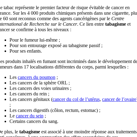
e tabac représente le premier facteur de risque évitable de cancer en
rance. Sur les 4 000 produits chimiques présents dans une cigarette, plu
e 60 sont reconnus comme des agents cancérigènes par le
Centre
nternational de Recherche sur le Cancer
. Ce lien entre
tabagisme
et
ancer se confirme à tous les niveaux :
Pour le fumeur lui-même ;
Pour son entourage exposé au tabagisme passif ;
Pour ses enfants.
es produits inhalés en fumant sont incriminés dans le développement d
umeurs dans 17 localisations différentes du corps, parmi lesquelles :
Les
cancers du poumon
;
Les cancers de la sphère ORL ;
Les cancers des voies urinaires ;
Les cancers du rein ;
Les cancers génitaux (
cancer du col de l’utérus
,
cancer de l’ovaire
;
Les cancers digestifs (côlon, rectum, estomac) ;
Le
cancer du sein
;
Certains cancers du sang.
e plus, le
tabagisme
est associé à une moindre réponse aux traitements