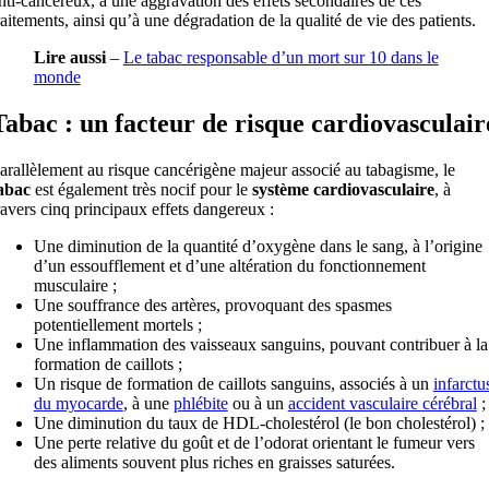
nti-cancéreux, à une aggravation des effets secondaires de ces
raitements, ainsi qu’à une dégradation de la qualité de vie des patients.
Lire aussi
–
Le tabac responsable d’un mort sur 10 dans le
monde
Tabac : un facteur de risque cardiovasculair
arallèlement au risque cancérigène majeur associé au tabagisme, le
abac
est également très nocif pour le
système cardiovasculaire
, à
ravers cinq principaux effets dangereux :
Une diminution de la quantité d’oxygène dans le sang, à l’origine
d’un essoufflement et d’une altération du fonctionnement
musculaire ;
Une souffrance des artères, provoquant des spasmes
potentiellement mortels ;
Une inflammation des vaisseaux sanguins, pouvant contribuer à la
formation de caillots ;
Un risque de formation de caillots sanguins, associés à un
infarctu
du myocarde
, à une
phlébite
ou à un
accident vasculaire cérébral
;
Une diminution du taux de HDL-cholestérol (le bon cholestérol) ;
Une perte relative du goût et de l’odorat orientant le fumeur vers
des aliments souvent plus riches en graisses saturées.