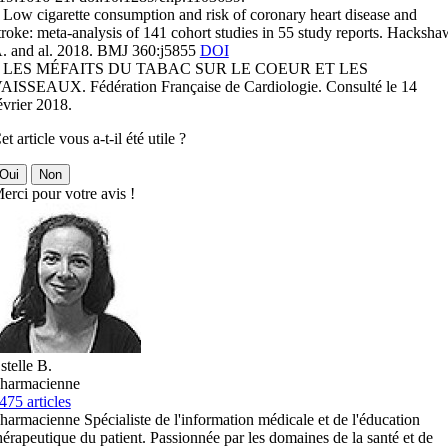
 Low cigarette consumption and risk of coronary heart disease and
troke: meta-analysis of 141 cohort studies in 55 study reports. Hacksha
. and al. 2018. BMJ 360:j5855
DOI
 LES MÉFAITS DU TABAC SUR LE COEUR ET LES
AISSEAUX. Fédération Française de Cardiologie. Consulté le 14
évrier 2018.
et article vous a-t-il été utile ?
Oui
Non
erci pour votre avis !
stelle B.
harmacienne
475 articles
harmacienne Spécialiste de l'information médicale et de l'éducation
hérapeutique du patient. Passionnée par les domaines de la santé et de