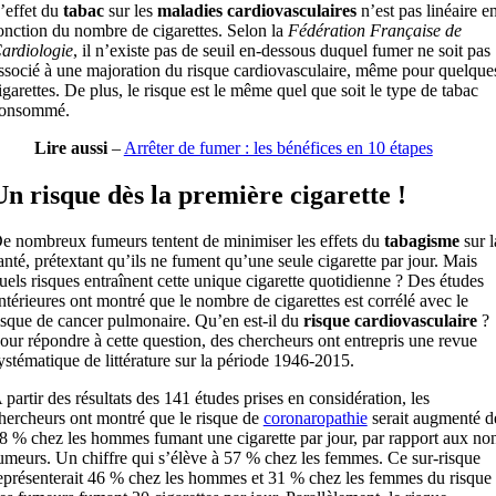
’effet du
tabac
sur les
maladies cardiovasculaires
n’est pas linéaire e
onction du nombre de cigarettes. Selon la
Fédération Française de
ardiologie
, il n’existe pas de seuil en-dessous duquel fumer ne soit pas
ssocié à une majoration du risque cardiovasculaire, même pour quelque
igarettes. De plus, le risque est le même quel que soit le type de tabac
onsommé.
Lire aussi
–
Arrêter de fumer : les bénéfices en 10 étapes
Un risque dès la première cigarette !
e nombreux fumeurs tentent de minimiser les effets du
tabagisme
sur l
anté, prétextant qu’ils ne fument qu’une seule cigarette par jour. Mais
uels risques entraînent cette unique cigarette quotidienne ? Des études
ntérieures ont montré que le nombre de cigarettes est corrélé avec le
isque de cancer pulmonaire. Qu’en est-il du
risque cardiovasculaire
?
our répondre à cette question, des chercheurs ont entrepris une revue
ystématique de littérature sur la période 1946-2015.
 partir des résultats des 141 études prises en considération, les
hercheurs ont montré que le risque de
coronaropathie
serait augmenté d
8 % chez les hommes fumant une cigarette par jour, par rapport aux no
umeurs. Un chiffre qui s’élève à 57 % chez les femmes. Ce sur-risque
eprésenterait 46 % chez les hommes et 31 % chez les femmes du risque