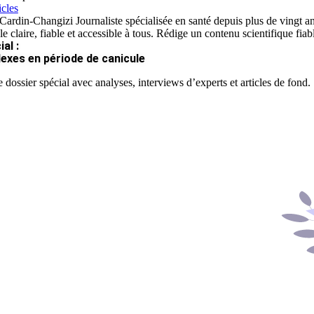
icles
ardin-Changizi Journaliste spécialisée en santé depuis plus de vingt ans
e claire, fiable et accessible à tous. Rédige un contenu scientifique fia
al :
lexes en période de canicule
 dossier spécial avec analyses, interviews d’experts et articles de fond.