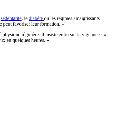
a
sédentarité
, le
diabète
ou les régimes amaigrissants
e peut favoriser leur formation. »
 physique régulière. Il insiste enfin sur la vigilance : «
eux en quelques heures. »