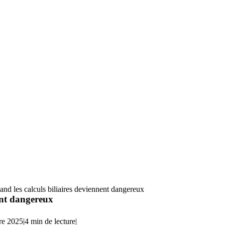
and les calculs biliaires deviennent dangereux
ent dangereux
bre 2025
|
4 min de lecture
|