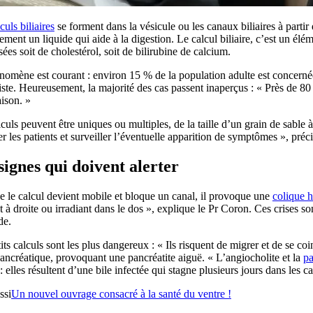
culs biliaires
se forment dans la vésicule ou les canaux biliaires à partir
ment un liquide qui aide à la digestion. Le calcul biliaire, c’est un élé
es soit de cholestérol, soit de bilirubine de calcium.
omène est courant : environ 15 % de la population adulte est concernée, 
iste. Heureusement, la majorité des cas passent inaperçus : « Près de 8
aison. »
culs peuvent être uniques ou multiples, de la taille d’un grain de sable à 
r les patients et surveiller l’éventuelle apparition de symptômes », préc
signes qui doivent alerter
 le calcul devient mobile et bloque un canal, il provoque une
colique 
 à droite ou irradiant dans le dos », explique le Pr Coron. Ces crises son
de.
its calculs sont les plus dangereux : « Ils risquent de migrer et de se coi
ancréatique, provoquant une pancréatite aiguë. « L’angiocholite et la
pa
: elles résultent d’une bile infectée qui stagne plusieurs jours dans les ca
ssi
Un nouvel ouvrage consacré à la santé du ventre !