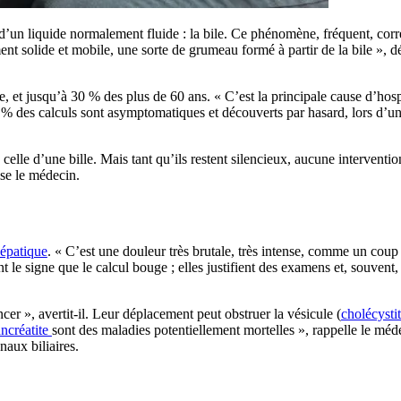
 d’un liquide normalement fluide : la bile. Ce phénomène, fréquent, corres
ment solide et mobile, une sorte de grumeau formé à partir de la bile », 
et jusqu’à 30 % des plus de 60 ans. « C’est la principale cause d’hospit
0 % des calculs sont asymptomatiques et découverts par hasard, lors d’u
celle d’une bille. Mais tant qu’ils restent silencieux, aucune intervention
ise le médecin.
hépatique
. « C’est une douleur très brutale, très intense, comme un coup
t le signe que le calcul bouge ; elles justifient des examens et, souvent, 
ncer », avertit-il. Leur déplacement peut obstruer la vésicule (
cholécysti
ncréatite
sont des maladies potentiellement mortelles », rappelle le mé
naux biliaires.