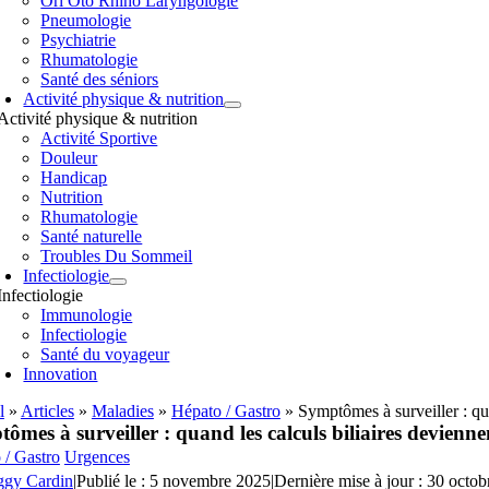
Orl Oto Rhino Laryngologie
Pneumologie
Psychiatrie
Rhumatologie
Santé des séniors
Activité physique & nutrition
Activité physique & nutrition
Activité Sportive
Douleur
Handicap
Nutrition
Rhumatologie
Santé naturelle
Troubles Du Sommeil
Infectiologie
Infectiologie
Immunologie
Infectiologie
Santé du voyageur
Innovation
l
»
Articles
»
Maladies
»
Hépato / Gastro
»
Symptômes à surveiller : qu
ômes à surveiller : quand les calculs biliaires devienn
 / Gastro
Urgences
ggy Cardin
|
Publié le : 5 novembre 2025
|
Dernière mise à jour : 30 octo