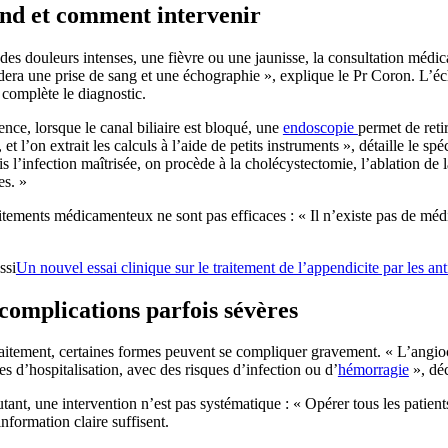
nd et comment intervenir
des douleurs intenses, une fièvre ou une jaunisse, la consultation médical
ra une prise de sang et une échographie », explique le Pr Coron. L’éch
e complète le diagnostic.
nce, lorsque le canal biliaire est bloqué, une
endoscopie
permet de reti
, et l’on extrait les calculs à l’aide de petits instruments », détaille le spéc
s l’infection maîtrisée, on procède à la cholécystectomie, l’ablation de l
es. »
itements médicamenteux ne sont pas efficaces : « Il n’existe pas de médi
ssi
Un nouvel essai clinique sur le traitement de l’appendicite par les ant
complications parfois sévères
aitement, certaines formes peuvent se compliquer gravement. « L’angiocho
s d’hospitalisation, avec des risques d’infection ou d’
hémorragie
», déc
tant, une intervention n’est pas systématique : « Opérer tous les patient
information claire suffisent.