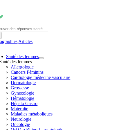
Passer
au
contenu
chercher:
fographies
Articles
avigation
Santé des femmes
ascule
Santé des femmes
Allergologie
Cancers Féminins
Cardiologie médecine vasculaire
Dermatologie
Grossesse
Gynecologie
Hématologie
Hépato Gastro
Maternite
Maladies métaboliques
Neurologie
Oncologie
Orl Oto Rhino Laryngologie