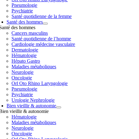
Pneumologie
Psychiatrie
Santé quotidienne de la femme
Santé des hommes
Santé des hommes
Cancers masculins
Santé quotidienne de l’homme
Cardiologie médecine vasculaire
Dermatologie
Hématologie
Hépato Gastro
Maladies métaboliques
Neurologie
Oncologie
Orl Oto Rhino Laryngologie
Pneumologie
Psychiatrie
Urologie Nephrologie
Bien vieillir & autonomie
Bien vieillir & autonomie
Hématologie
Maladies métaboliques
Neurologie
Oncologie