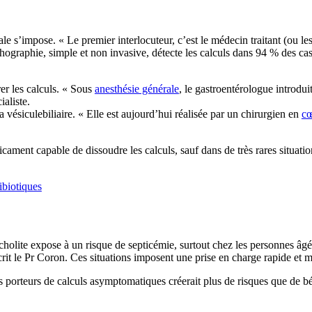
e s’impose. « Le premier interlocuteur, c’est le médecin traitant (ou les 
ographie, simple et non invasive, détecte les calculs dans 94 % des cas
rer les calculs. « Sous
anesthésie générale
, le gastroentérologue introdui
ialiste.
a vésiculebiliaire. « Elle est aujourd’hui réalisée par un chirurgien en
cœ
cament capable de dissoudre les calculs, sauf dans de très rares situati
ibiotiques
lite expose à un risque de septicémie, surtout chez les personnes âgées 
rit le Pr Coron. Ces situations imposent une prise en charge rapide et mu
s porteurs de calculs asymptomatiques créerait plus de risques que de bé